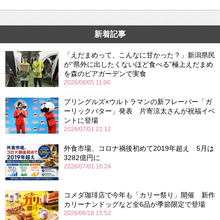
新着記事
「えだまめって、こんなに甘かった？」新潟県民
が“県外に出したくないほど食べる”極上えだまめ
を森のビアガーデンで実食
2026/08/05 11:06
プリングルズ×ウルトラマンの新フレーバー「ガ
ーリックバター」発表 片寄涼太さんが祝福イベ
ントに登場
2026/07/01 22:12
外食市場、コロナ禍後初めて2019年超え 5月は
3282億円に
2026/07/01 16:24
コメダ珈琲店で今年も「カリー祭り」開催 新作
カリーナンドッグなど全6品が季節限定で登場
2026/06/16 15:52