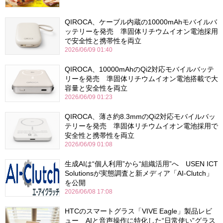
QIROCA、ケーブル内蔵の10000mAhモバイルバ
ッテリーを発売 準固体リチウムイオン電池採用
で安全性と携帯性を両立
2026/06/09 01:40
QIROCA、10000mAhのQi2対応モバイルバッテ
リーを発売 準固体リチウムイオン電池搭載で大
容量と安全性を両立
2026/06/09 01:23
QIROCA、薄さ約8.3mmのQi2対応モバイルバッ
テリーを発売 準固体リチウムイオン電池採用で
安全性と携帯性を両立
2026/06/09 01:08
生成AIは“個人利用”から“組織活用”へ USEN ICT
Solutionsが実態調査と新メディア「AI-Clutch」
を公開
2026/06/08 17:08
HTCのスマートグラス「VIVE Eagle」製品レビ
ュー AIと音声操作に特化した“日常使い”グラス