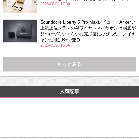
2026/06/03 17:30
Soundcore Liberty 5 Pro Maxレビュー Anker史
上最上位クラスのAIワイヤレスイヤホンは弱点が
見つけづらいくらいの完成度にびびった ノイキ
ャン性能はBose並み
2026/05/30 16:56
もっとみる
人気記事