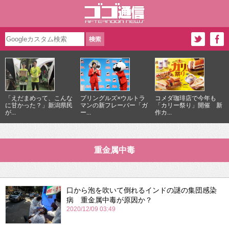
「えだまめって、こんな
プリングルズ×ウルトラ
コメダ珈琲店で今年も
に甘かった？」新潟県民
マンの新フレーバー「ガ
「カリー祭り」開催 新
が...
ー...
作カ...
重金属中毒
口から泡を吹いて倒れるインドの謎の集団感染
病 重金属中毒が原因か？
2020/12/09 03:49