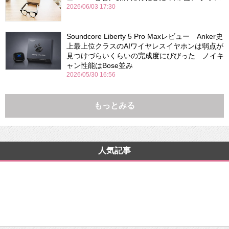
2026/06/03 17:30
Soundcore Liberty 5 Pro Maxレビュー Anker史
上最上位クラスのAIワイヤレスイヤホンは弱点が
見つけづらいくらいの完成度にびびった ノイキ
ャン性能はBose並み
2026/05/30 16:56
もっとみる
人気記事