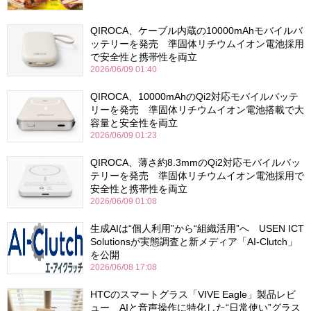
QIROCA、ケーブル内蔵の10000mAhモバイルバ
ッテリーを発売 準固体リチウムイオン電池採用
で安全性と携帯性を両立
2026/06/09 01:40
QIROCA、10000mAhのQi2対応モバイルバッテ
リーを発売 準固体リチウムイオン電池搭載で大
容量と安全性を両立
2026/06/09 01:23
QIROCA、薄さ約8.3mmのQi2対応モバイルバッ
テリーを発売 準固体リチウムイオン電池採用で
安全性と携帯性を両立
2026/06/09 01:08
生成AIは“個人利用”から“組織活用”へ USEN ICT
Solutionsが実態調査と新メディア「AI-Clutch」
を公開
2026/06/08 17:08
HTCのスマートグラス「VIVE Eagle」製品レビ
ュー AIと音声操作に特化した“日常使い”グラス