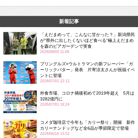
新着記事
「えだまめって、こんなに甘かった？」新潟県民
が“県外に出したくないほど食べる”極上えだまめ
を森のビアガーデンで実食
2026/08/05 11:06
プリングルズ×ウルトラマンの新フレーバー「ガ
ーリックバター」発表 片寄涼太さんが祝福イベ
ントに登場
2026/07/01 22:12
外食市場、コロナ禍後初めて2019年超え 5月は
3282億円に
2026/07/01 16:24
コメダ珈琲店で今年も「カリー祭り」開催 新作
カリーナンドッグなど全6品が季節限定で登場
2026/06/16 15:52