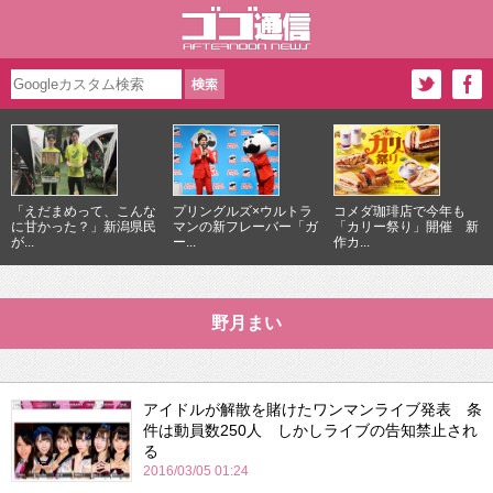
「えだまめって、こんな
プリングルズ×ウルトラ
コメダ珈琲店で今年も
に甘かった？」新潟県民
マンの新フレーバー「ガ
「カリー祭り」開催 新
が...
ー...
作カ...
野月まい
アイドルが解散を賭けたワンマンライブ発表 条
件は動員数250人 しかしライブの告知禁止され
る
2016/03/05 01:24