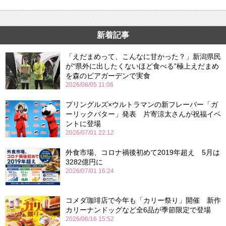
新着記事
「えだまめって、こんなに甘かった？」新潟県民
が“県外に出したくないほど食べる”極上えだまめ
を森のビアガーデンで実食
2026/08/05 11:06
プリングルズ×ウルトラマンの新フレーバー「ガ
ーリックバター」発表 片寄涼太さんが祝福イベ
ントに登場
2026/07/01 22:12
外食市場、コロナ禍後初めて2019年超え 5月は
3282億円に
2026/07/01 16:24
コメダ珈琲店で今年も「カリー祭り」開催 新作
カリーナンドッグなど全6品が季節限定で登場
2026/06/16 15:52