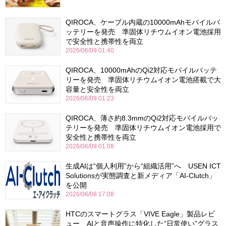
QIROCA、ケーブル内蔵の10000mAhモバイルバ
ッテリーを発売 準固体リチウムイオン電池採用
で安全性と携帯性を両立
2026/06/09 01:40
QIROCA、10000mAhのQi2対応モバイルバッテ
リーを発売 準固体リチウムイオン電池搭載で大
容量と安全性を両立
2026/06/09 01:23
QIROCA、薄さ約8.3mmのQi2対応モバイルバッ
テリーを発売 準固体リチウムイオン電池採用で
安全性と携帯性を両立
2026/06/09 01:08
生成AIは“個人利用”から“組織活用”へ USEN ICT
Solutionsが実態調査と新メディア「AI-Clutch」
を公開
2026/06/08 17:08
HTCのスマートグラス「VIVE Eagle」製品レビ
ュー AIと音声操作に特化した“日常使い”グラス