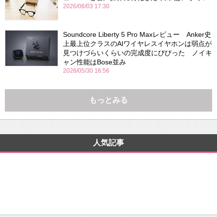
2026/06/03 17:30
Soundcore Liberty 5 Pro Maxレビュー Anker史
上最上位クラスのAIワイヤレスイヤホンは弱点が
見つけづらいくらいの完成度にびびった ノイキ
ャン性能はBose並み
2026/05/30 16:56
もっとみる
人気記事