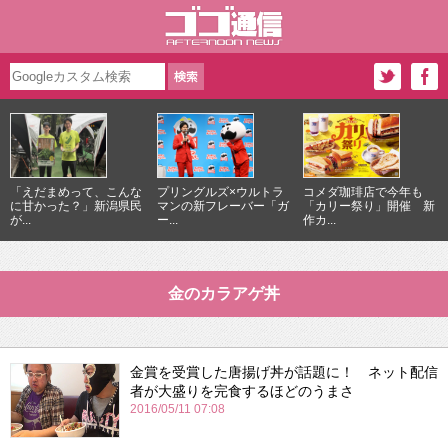
「えだまめって、こんな
プリングルズ×ウルトラ
コメダ珈琲店で今年も
に甘かった？」新潟県民
マンの新フレーバー「ガ
「カリー祭り」開催 新
が...
ー...
作カ...
金のカラアゲ丼
金賞を受賞した唐揚げ丼が話題に！ ネット配信
者が大盛りを完食するほどのうまさ
2016/05/11 07:08