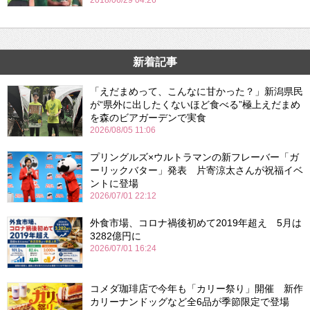
2018/06/29 04:26
新着記事
「えだまめって、こんなに甘かった？」新潟県民
が“県外に出したくないほど食べる”極上えだまめ
を森のビアガーデンで実食
2026/08/05 11:06
プリングルズ×ウルトラマンの新フレーバー「ガ
ーリックバター」発表 片寄涼太さんが祝福イベ
ントに登場
2026/07/01 22:12
外食市場、コロナ禍後初めて2019年超え 5月は
3282億円に
2026/07/01 16:24
コメダ珈琲店で今年も「カリー祭り」開催 新作
カリーナンドッグなど全6品が季節限定で登場