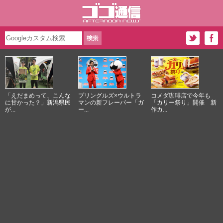
「えだまめって、こんな
プリングルズ×ウルトラ
コメダ珈琲店で今年も
に甘かった？」新潟県民
マンの新フレーバー「ガ
「カリー祭り」開催 新
が...
ー...
作カ...