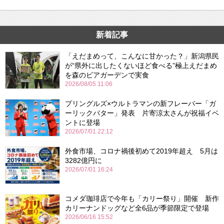
新着記事
「えだまめって、こんなに甘かった？」新潟県民
が“県外に出したくないほど食べる”極上えだまめ
を森のビアガーデンで実食
2026/08/05 11:06
プリングルズ×ウルトラマンの新フレーバー「ガ
ーリックバター」発表 片寄涼太さんが祝福イベ
ントに登場
2026/07/01 22:12
外食市場、コロナ禍後初めて2019年超え 5月は
3282億円に
2026/07/01 16:24
コメダ珈琲店で今年も「カリー祭り」開催 新作
カリーナンドッグなど全6品が季節限定で登場
2026/06/16 15:52