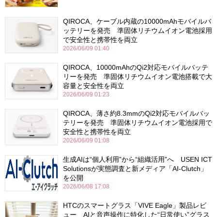
QIROCA、ケーブル内蔵の10000mAhモバイルバ
ッテリーを発売 準固体リチウムイオン電池採用
で安全性と携帯性を両立
2026/06/09 01:40
QIROCA、10000mAhのQi2対応モバイルバッテ
リーを発売 準固体リチウムイオン電池搭載で大
容量と安全性を両立
2026/06/09 01:23
QIROCA、薄さ約8.3mmのQi2対応モバイルバッ
テリーを発売 準固体リチウムイオン電池採用で
安全性と携帯性を両立
2026/06/09 01:08
生成AIは“個人利用”から“組織活用”へ USEN ICT
Solutionsが実態調査と新メディア「AI-Clutch」
を公開
2026/06/08 17:08
HTCのスマートグラス「VIVE Eagle」製品レビ
ュー AIと音声操作に特化した“日常使い”グラス