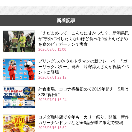
新着記事
「えだまめって、こんなに甘かった？」新潟県民
が“県外に出したくないほど食べる”極上えだまめ
を森のビアガーデンで実食
2026/08/05 11:06
プリングルズ×ウルトラマンの新フレーバー「ガ
ーリックバター」発表 片寄涼太さんが祝福イベ
ントに登場
2026/07/01 22:12
外食市場、コロナ禍後初めて2019年超え 5月は
3282億円に
2026/07/01 16:24
コメダ珈琲店で今年も「カリー祭り」開催 新作
カリーナンドッグなど全6品が季節限定で登場
2026/06/16 15:52