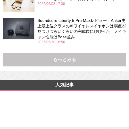
2026/06/03 17:30
Soundcore Liberty 5 Pro Maxレビュー Anker史
上最上位クラスのAIワイヤレスイヤホンは弱点が
見つけづらいくらいの完成度にびびった ノイキ
ャン性能はBose並み
2026/05/30 16:56
もっとみる
人気記事