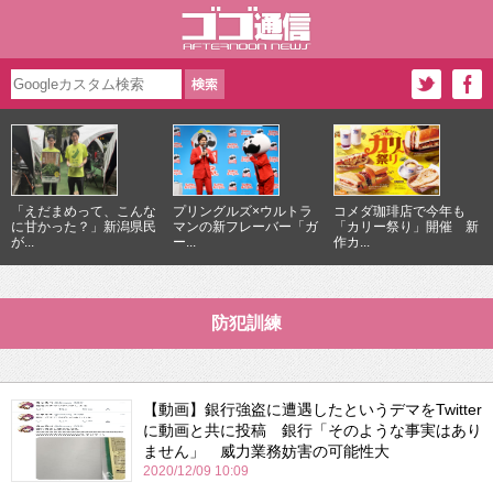
「えだまめって、こんな
プリングルズ×ウルトラ
コメダ珈琲店で今年も
に甘かった？」新潟県民
マンの新フレーバー「ガ
「カリー祭り」開催 新
が...
ー...
作カ...
防犯訓練
【動画】銀行強盗に遭遇したというデマをTwitter
に動画と共に投稿 銀行「そのような事実はあり
ません」 威力業務妨害の可能性大
2020/12/09 10:09