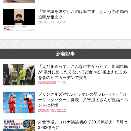
「首里城を燃やしたのは私です」という売名動画
投稿が相次ぐ
2019/11/01 06:54
新着記事
「えだまめって、こんなに甘かった？」新潟県民
が“県外に出したくないほど食べる”極上えだまめ
を森のビアガーデンで実食
2026/08/05 11:06
プリングルズ×ウルトラマンの新フレーバー「ガ
ーリックバター」発表 片寄涼太さんが祝福イベ
ントに登場
2026/07/01 22:12
外食市場、コロナ禍後初めて2019年超え 5月は
3282億円に