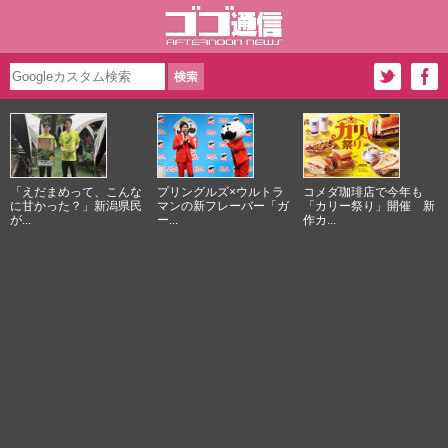
「えだまめって、こんな
プリングルズ×ウルトラ
コメダ珈琲店で今年も
に甘かった？」新潟県民
マンの新フレーバー「ガ
「カリー祭り」開催 新
が...
ー...
作カ...