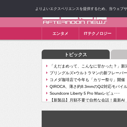
よりよいエクスペリエンスを提供するため、当ウェブサイト
ゴゴ通信
エンタメ
ITテクノロジー
トピックス
「えだまめって、こんなに甘かった？」新潟
プリングルズ×ウルトラマンの新フレーバー
コメダ珈琲店で今年も「カリー祭り」開催 
QIROCA、薄さ約8.3mmのQi2対応モバイ
Soundcore Liberty 5 Pro Maxレビュ･･･
【新製品】月額不要で自然な会話！最新AI（GPT
【次世代の没入感と生産性】VITURE Luma Ul
Geminiが音楽生成「Create music」機能提
挫折率8割の壁をAIで突破。ジャストシステ