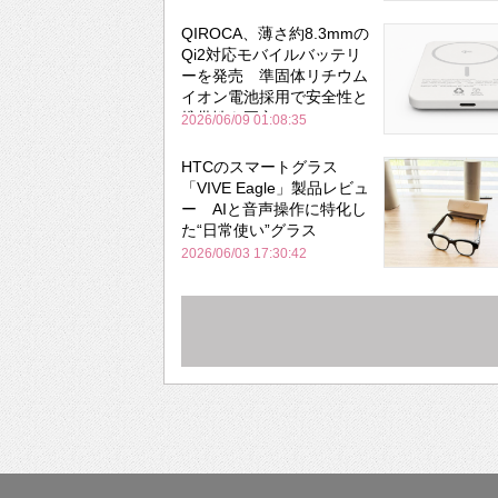
QIROCA、薄さ約8.3mmの
Qi2対応モバイルバッテリ
ーを発売 準固体リチウム
イオン電池採用で安全性と
携帯性を両立
2026/06/09 01:08:35
HTCのスマートグラス
「VIVE Eagle」製品レビュ
ー AIと音声操作に特化し
た“日常使い”グラス
2026/06/03 17:30:42