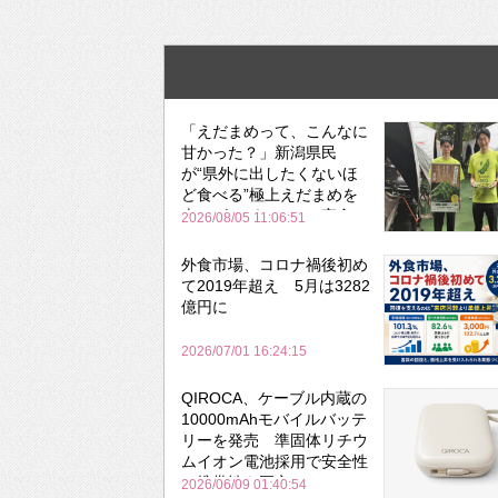
「えだまめって、こんなに
甘かった？」新潟県民
が“県外に出したくないほ
ど食べる”極上えだまめを
森のビアガーデンで実食
2026/08/05 11:06:51
外食市場、コロナ禍後初め
て2019年超え 5月は3282
億円に
2026/07/01 16:24:15
QIROCA、ケーブル内蔵の
10000mAhモバイルバッテ
リーを発売 準固体リチウ
ムイオン電池採用で安全性
と携帯性を両立
2026/06/09 01:40:54