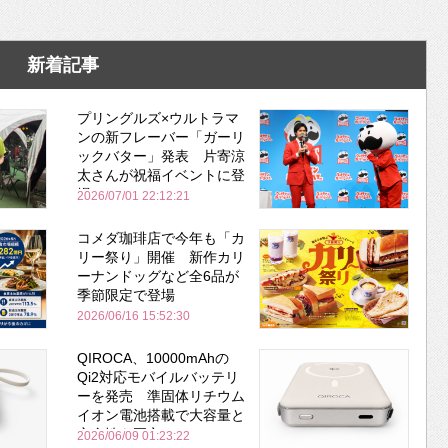
新着記事
プリングルズ×ウルトラマ
ンの新フレーバー「ガーリ
ックバター」発表 片寄涼
太さんが祝福イベントに登
場
2026/07/01 22:12:21
コメダ珈琲店で今年も「カ
リー祭り」開催 新作カリ
ーナンドッグなど全6品が
季節限定で登場
2026/06/16 15:52:30
QIROCA、10000mAhの
Qi2対応モバイルバッテリ
ーを発売 準固体リチウム
イオン電池搭載で大容量と
安全性を両立
2026/06/09 01:23:22