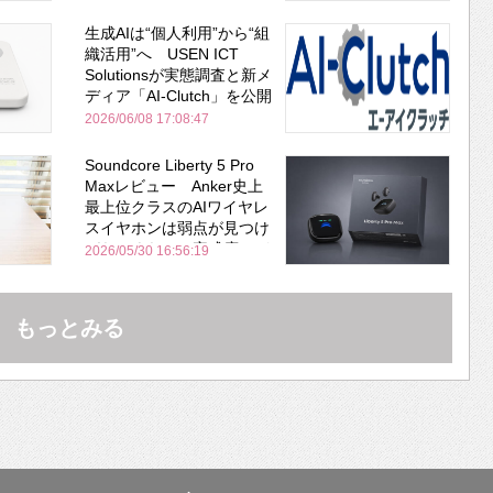
生成AIは“個人利用”から“組
織活用”へ USEN ICT
Solutionsが実態調査と新メ
ディア「AI-Clutch」を公開
2026/06/08 17:08:47
Soundcore Liberty 5 Pro
Maxレビュー Anker史上
最上位クラスのAIワイヤレ
スイヤホンは弱点が見つけ
づらいくらいの完成度にび
2026/05/30 16:56:19
びった ノイキャン性能は
Bose並み
もっとみる