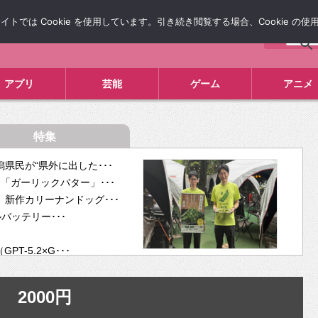
では Cookie を使用しています。引き続き閲覧する場合、Cookie の
について
広告掲載について
お問い合わせ
タレコミ
アプリ
芸能
ゲーム
アニメ
特集
県民が“県外に出した･･･
「ガーリックバター」･･･
新作カリーナンドッグ･･･
ルバッテリー･･･
-5.2×G･･･
tra･･･
供開･･･
2000円
ム、”自分が今話し･･･