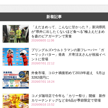
新着記事
「えだまめって、こんなに甘かった？」新潟県民
が“県外に出したくないほど食べる”極上えだまめ
を森のビアガーデンで実食
2026/08/05 11:06
プリングルズ×ウルトラマンの新フレーバー「ガ
ーリックバター」発表 片寄涼太さんが祝福イベ
ントに登場
2026/07/01 22:12
外食市場、コロナ禍後初めて2019年超え 5月は
3282億円に
2026/07/01 16:24
コメダ珈琲店で今年も「カリー祭り」開催 新作
カリーナンドッグなど全6品が季節限定で登場
2026/06/16 15:52