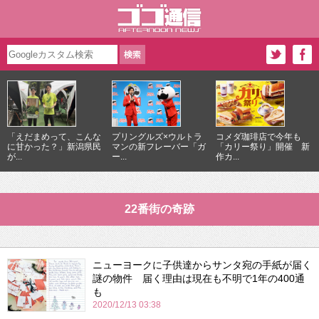
「えだまめって、こんな
プリングルズ×ウルトラ
コメダ珈琲店で今年も
に甘かった？」新潟県民
マンの新フレーバー「ガ
「カリー祭り」開催 新
が...
ー...
作カ...
22番街の奇跡
ニューヨークに子供達からサンタ宛の手紙が届く
謎の物件 届く理由は現在も不明で1年の400通
も
2020/12/13 03:38