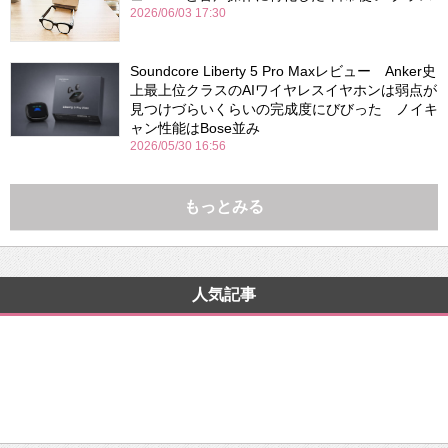
2026/06/03 17:30
Soundcore Liberty 5 Pro Maxレビュー Anker史
上最上位クラスのAIワイヤレスイヤホンは弱点が
見つけづらいくらいの完成度にびびった ノイキ
ャン性能はBose並み
2026/05/30 16:56
もっとみる
人気記事