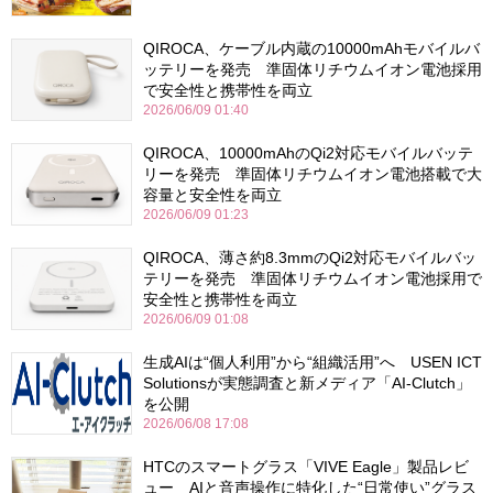
QIROCA、ケーブル内蔵の10000mAhモバイルバ
ッテリーを発売 準固体リチウムイオン電池採用
で安全性と携帯性を両立
2026/06/09 01:40
QIROCA、10000mAhのQi2対応モバイルバッテ
リーを発売 準固体リチウムイオン電池搭載で大
容量と安全性を両立
2026/06/09 01:23
QIROCA、薄さ約8.3mmのQi2対応モバイルバッ
テリーを発売 準固体リチウムイオン電池採用で
安全性と携帯性を両立
2026/06/09 01:08
生成AIは“個人利用”から“組織活用”へ USEN ICT
Solutionsが実態調査と新メディア「AI-Clutch」
を公開
2026/06/08 17:08
HTCのスマートグラス「VIVE Eagle」製品レビ
ュー AIと音声操作に特化した“日常使い”グラス