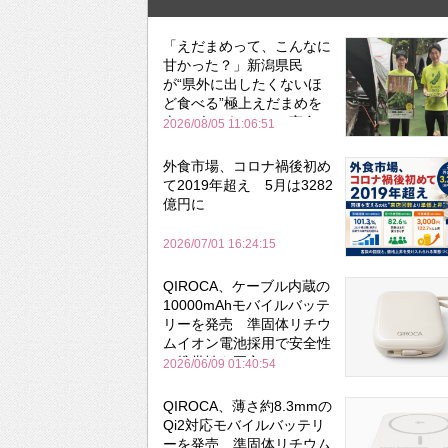
「えだまめって、こんなに
甘かった？」新潟県民
が“県外に出したくないほ
ど食べる”極上えだまめを
森のビアガーデンで実食
2026/08/05 11:06:51
外食市場、コロナ禍後初め
て2019年超え 5月は3282
億円に
2026/07/01 16:24:15
QIROCA、ケーブル内蔵の
10000mAhモバイルバッテ
リーを発売 準固体リチウ
ムイオン電池採用で安全性
と携帯性を両立
2026/06/09 01:40:54
QIROCA、薄さ約8.3mmの
Qi2対応モバイルバッテリ
ーを発売 準固体リチウム