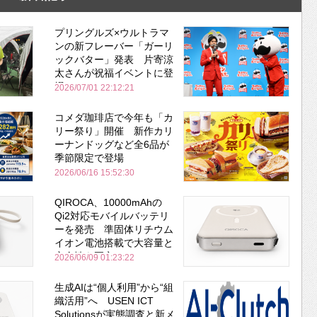
プリングルズ×ウルトラマ
ンの新フレーバー「ガーリ
ックバター」発表 片寄涼
太さんが祝福イベントに登
場
2026/07/01 22:12:21
コメダ珈琲店で今年も「カ
リー祭り」開催 新作カリ
ーナンドッグなど全6品が
季節限定で登場
2026/06/16 15:52:30
QIROCA、10000mAhの
Qi2対応モバイルバッテリ
ーを発売 準固体リチウム
イオン電池搭載で大容量と
安全性を両立
2026/06/09 01:23:22
生成AIは“個人利用”から“組
織活用”へ USEN ICT
Solutionsが実態調査と新メ