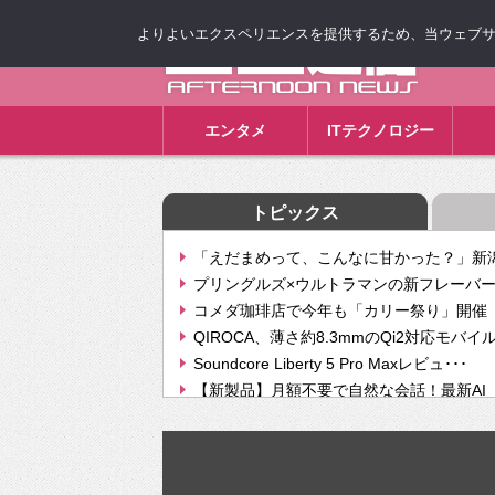
よりよいエクスペリエンスを提供するため、当ウェブサイト
ゴゴ通信
エンタメ
ITテクノロジー
トピックス
「えだまめって、こんなに甘かった？」新潟
プリングルズ×ウルトラマンの新フレーバー
コメダ珈琲店で今年も「カリー祭り」開催 
QIROCA、薄さ約8.3mmのQi2対応モバイ
Soundcore Liberty 5 Pro Maxレビュ･･･
【新製品】月額不要で自然な会話！最新AI（GPT
【次世代の没入感と生産性】VITURE Luma Ul
Geminiが音楽生成「Create music」機能提
挫折率8割の壁をAIで突破。ジャストシステ