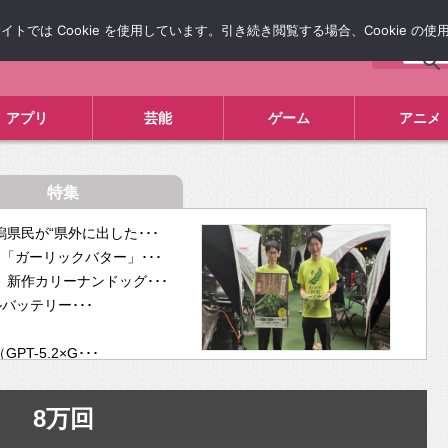
では Cookie を使用しています。引き続き閲覧する場合、Cookie の
について
広告掲載について
お問い合わせ
タレコミ
アプリ
芸能
ゲーム
アニメ
特集
県民が“県外に出した･･･
「ガーリックバター」･･･
新作カリーナンドッグ･･･
ルバッテリー･･･
-5.2×G･･･
tra･･･
供開･･･
8万回
ム、”自分が今話し･･･