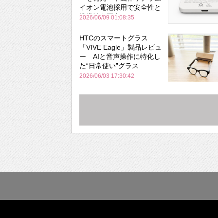
イオン電池採用で安全性と
携帯性を両立
2026/06/09 01:08:35
HTCのスマートグラス
「VIVE Eagle」製品レビュ
ー AIと音声操作に特化し
た“日常使い”グラス
2026/06/03 17:30:42