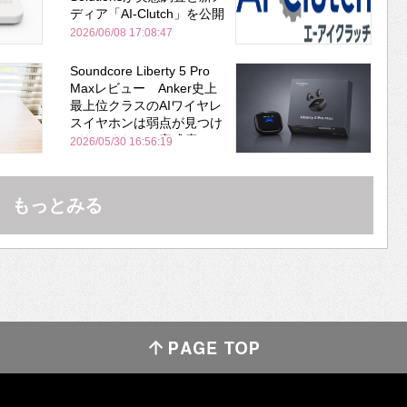
ディア「AI-Clutch」を公開
2026/06/08 17:08:47
Soundcore Liberty 5 Pro
Maxレビュー Anker史上
最上位クラスのAIワイヤレ
スイヤホンは弱点が見つけ
づらいくらいの完成度にび
2026/05/30 16:56:19
びった ノイキャン性能は
Bose並み
もっとみる