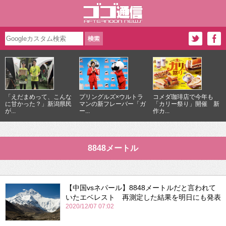
「えだまめって、こんな
プリングルズ×ウルトラ
コメダ珈琲店で今年も
に甘かった？」新潟県民
マンの新フレーバー「ガ
「カリー祭り」開催 新
が...
ー...
作カ...
8848メートル
【中国vsネパール】8848メートルだと言われて
いたエベレスト 再測定した結果を明日にも発表
2020/12/07 07:02