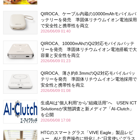
QIROCA、ケーブル内蔵の10000mAhモバイルバ
ッテリーを発売 準固体リチウムイオン電池採用
で安全性と携帯性を両立
2026/06/09 01:40
QIROCA、10000mAhのQi2対応モバイルバッテ
リーを発売 準固体リチウムイオン電池搭載で大
容量と安全性を両立
2026/06/09 01:23
QIROCA、薄さ約8.3mmのQi2対応モバイルバッ
テリーを発売 準固体リチウムイオン電池採用で
安全性と携帯性を両立
2026/06/09 01:08
生成AIは“個人利用”から“組織活用”へ USEN ICT
Solutionsが実態調査と新メディア「AI-Clutch」
を公開
2026/06/08 17:08
HTCのスマートグラス「VIVE Eagle」製品レビ
ュー AIと音声操作に特化した“日常使い”グラス