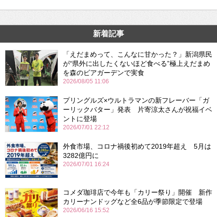
新着記事
「えだまめって、こんなに甘かった？」新潟県民
が“県外に出したくないほど食べる”極上えだまめ
を森のビアガーデンで実食
2026/08/05 11:06
プリングルズ×ウルトラマンの新フレーバー「ガ
ーリックバター」発表 片寄涼太さんが祝福イベ
ントに登場
2026/07/01 22:12
外食市場、コロナ禍後初めて2019年超え 5月は
3282億円に
2026/07/01 16:24
コメダ珈琲店で今年も「カリー祭り」開催 新作
カリーナンドッグなど全6品が季節限定で登場
2026/06/16 15:52