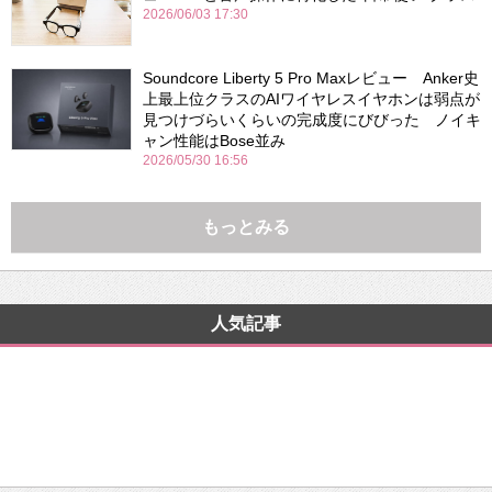
2026/06/03 17:30
Soundcore Liberty 5 Pro Maxレビュー Anker史
上最上位クラスのAIワイヤレスイヤホンは弱点が
見つけづらいくらいの完成度にびびった ノイキ
ャン性能はBose並み
2026/05/30 16:56
もっとみる
人気記事