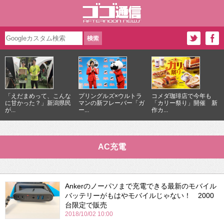
「えだまめって、こんな
プリングルズ×ウルトラ
コメダ珈琲店で今年も
に甘かった？」新潟県民
マンの新フレーバー「ガ
「カリー祭り」開催 新
が...
ー...
作カ...
AC充電
Ankerのノーパソまで充電できる最新のモバイル
バッテリーがもはやモバイルじゃない！ 2000
台限定で販売
2018/10/02 10:00