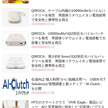
QIROCA、ケーブル内蔵の10000mAhモバイルバ
ッテリーを発売 準固体リチウムイオン電池採用
で安全性と携帯性を両立
2026/06/09 01:40
QIROCA、10000mAhのQi2対応モバイルバッテ
リーを発売 準固体リチウムイオン電池搭載で大
容量と安全性を両立
2026/06/09 01:23
QIROCA、薄さ約8.3mmのQi2対応モバイルバッ
テリーを発売 準固体リチウムイオン電池採用で
安全性と携帯性を両立
2026/06/09 01:08
生成AIは“個人利用”から“組織活用”へ USEN ICT
Solutionsが実態調査と新メディア「AI-Clutch」
を公開
2026/06/08 17:08
HTCのスマートグラス「VIVE Eagle」製品レビ
ュー AIと音声操作に特化した“日常使い”グラス