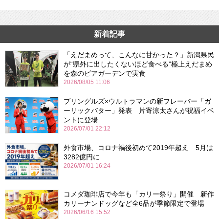
新着記事
「えだまめって、こんなに甘かった？」新潟県民
が“県外に出したくないほど食べる”極上えだまめ
を森のビアガーデンで実食
2026/08/05 11:06
プリングルズ×ウルトラマンの新フレーバー「ガ
ーリックバター」発表 片寄涼太さんが祝福イベ
ントに登場
2026/07/01 22:12
外食市場、コロナ禍後初めて2019年超え 5月は
3282億円に
2026/07/01 16:24
コメダ珈琲店で今年も「カリー祭り」開催 新作
カリーナンドッグなど全6品が季節限定で登場
2026/06/16 15:52