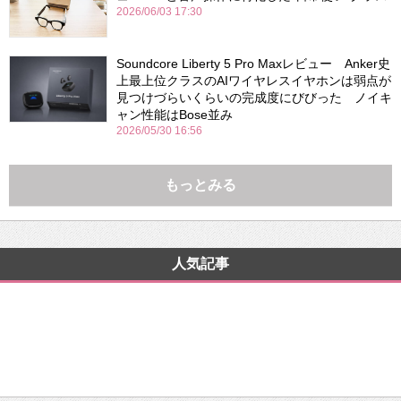
2026/06/03 17:30
Soundcore Liberty 5 Pro Maxレビュー Anker史
上最上位クラスのAIワイヤレスイヤホンは弱点が
見つけづらいくらいの完成度にびびった ノイキ
ャン性能はBose並み
2026/05/30 16:56
もっとみる
人気記事