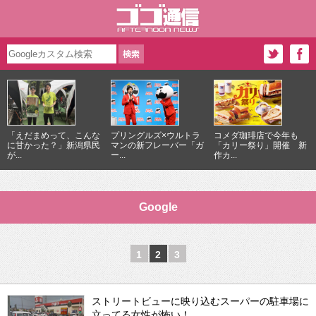
「えだまめって、こんな
プリングルズ×ウルトラ
コメダ珈琲店で今年も
に甘かった？」新潟県民
マンの新フレーバー「ガ
「カリー祭り」開催 新
が...
ー...
作カ...
Google
1
2
3
ストリートビューに映り込むスーパーの駐車場に
立ってる女性が怖い！