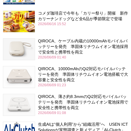
コメダ珈琲店で今年も「カリー祭り」開催 新作
カリーナンドッグなど全6品が季節限定で登場
2026/06/16 15:52
QIROCA、ケーブル内蔵の10000mAhモバイルバ
ッテリーを発売 準固体リチウムイオン電池採用
で安全性と携帯性を両立
2026/06/09 01:40
QIROCA、10000mAhのQi2対応モバイルバッテ
リーを発売 準固体リチウムイオン電池搭載で大
容量と安全性を両立
2026/06/09 01:23
QIROCA、薄さ約8.3mmのQi2対応モバイルバッ
テリーを発売 準固体リチウムイオン電池採用で
安全性と携帯性を両立
2026/06/09 01:08
生成AIは“個人利用”から“組織活用”へ USEN ICT
Solutionsが実態調査と新メディア「AI-Clutch」