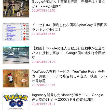
Googleがロボット事業を売却 売却先はトヨタ
かAmazonが濃厚？
2016/03/18 12:56
イ・セドルに勝利したAI囲碁AlphaGoが世界囲碁
ランキング4位に！
2016/03/15 06:55
【動画】Googleの無人自動走行自動車が公道で
バスに接触し事故！ Google側の過失は今回が
初
2016/03/13 01:26
YouTubeの有料サービス『YouTube Red』を発
表 月額9.99ドルで広告無し＆音楽・映画・テレ
ビ見放題
2015/10/22 10:21
Ingressを開発したNianticがポケモン、Google、
任天堂の3社から2000万ドルの資金調達！
2015/10/16 01:11