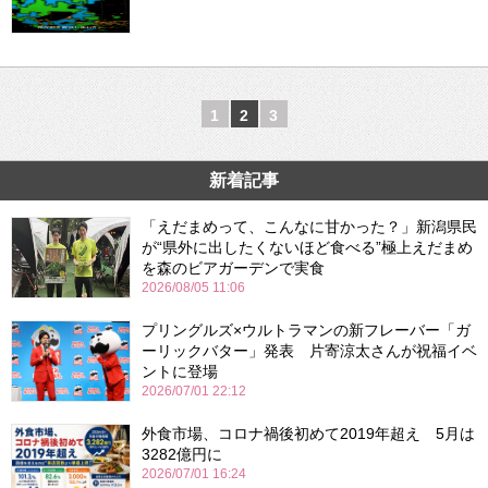
1
2
3
新着記事
「えだまめって、こんなに甘かった？」新潟県民
が“県外に出したくないほど食べる”極上えだまめ
を森のビアガーデンで実食
2026/08/05 11:06
プリングルズ×ウルトラマンの新フレーバー「ガ
ーリックバター」発表 片寄涼太さんが祝福イベ
ントに登場
2026/07/01 22:12
外食市場、コロナ禍後初めて2019年超え 5月は
3282億円に
2026/07/01 16:24