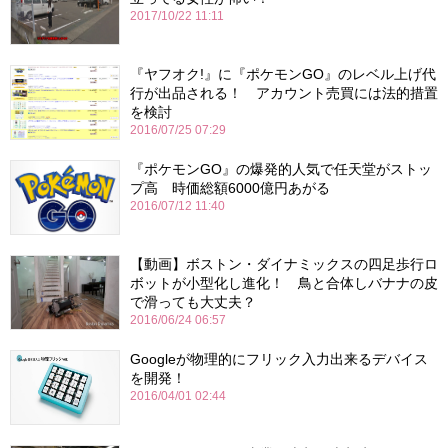
2017/10/22 11:11
『ヤフオク!』に『ポケモンGO』のレベル上げ代
行が出品される！ アカウント売買には法的措置
を検討
2016/07/25 07:29
『ポケモンGO』の爆発的人気で任天堂がストッ
プ高 時価総額6000億円あがる
2016/07/12 11:40
【動画】ボストン・ダイナミックスの四足歩行ロ
ボットが小型化し進化！ 鳥と合体しバナナの皮
で滑っても大丈夫？
2016/06/24 06:57
Googleが物理的にフリック入力出来るデバイス
を開発！
2016/04/01 02:44