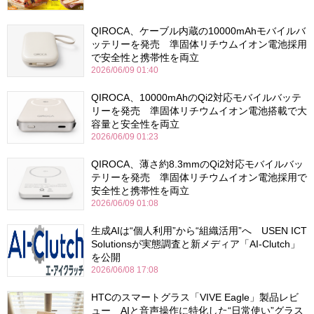
QIROCA、ケーブル内蔵の10000mAhモバイルバ
ッテリーを発売 準固体リチウムイオン電池採用
で安全性と携帯性を両立
2026/06/09 01:40
QIROCA、10000mAhのQi2対応モバイルバッテ
リーを発売 準固体リチウムイオン電池搭載で大
容量と安全性を両立
2026/06/09 01:23
QIROCA、薄さ約8.3mmのQi2対応モバイルバッ
テリーを発売 準固体リチウムイオン電池採用で
安全性と携帯性を両立
2026/06/09 01:08
生成AIは“個人利用”から“組織活用”へ USEN ICT
Solutionsが実態調査と新メディア「AI-Clutch」
を公開
2026/06/08 17:08
HTCのスマートグラス「VIVE Eagle」製品レビ
ュー AIと音声操作に特化した“日常使い”グラス