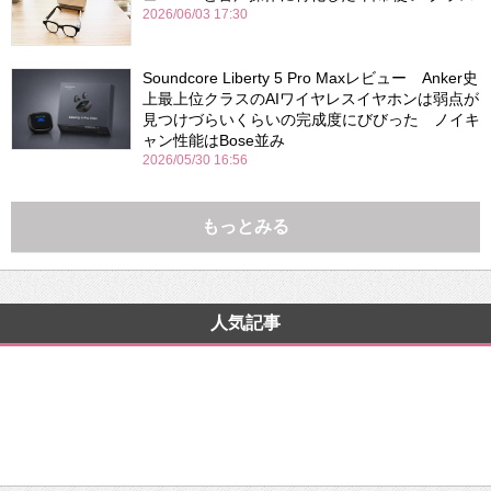
2026/06/03 17:30
Soundcore Liberty 5 Pro Maxレビュー Anker史
上最上位クラスのAIワイヤレスイヤホンは弱点が
見つけづらいくらいの完成度にびびった ノイキ
ャン性能はBose並み
2026/05/30 16:56
もっとみる
人気記事