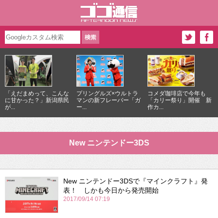
「えだまめって、こんな
プリングルズ×ウルトラ
コメダ珈琲店で今年も
に甘かった？」新潟県民
マンの新フレーバー「ガ
「カリー祭り」開催 新
が...
ー...
作カ...
New ニンテンドー3DS
New ニンテンドー3DSで『マインクラフト』発
表！ しかも今日から発売開始
2017/09/14 07:19