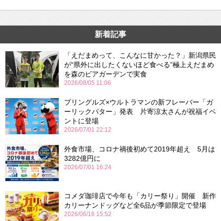
新着記事
「えだまめって、こんなに甘かった？」新潟県民
が“県外に出したくないほど食べる”極上えだまめ
を森のビアガーデンで実食
2026/08/05 11:06
プリングルズ×ウルトラマンの新フレーバー「ガ
ーリックバター」発表 片寄涼太さんが祝福イベ
ントに登場
2026/07/01 22:12
外食市場、コロナ禍後初めて2019年超え 5月は
3282億円に
2026/07/01 16:24
コメダ珈琲店で今年も「カリー祭り」開催 新作
カリーナンドッグなど全6品が季節限定で登場
2026/06/16 15:52