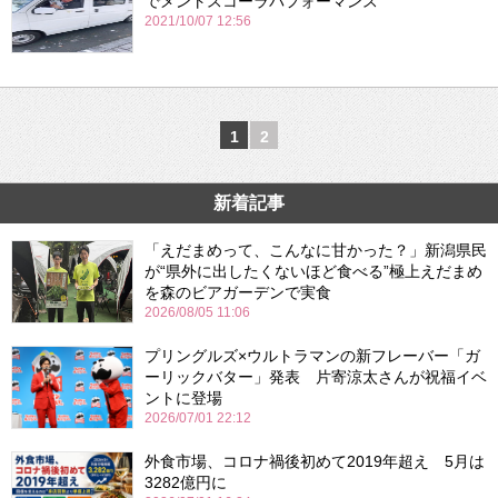
でメントスコーラパフォーマンス
2021/10/07 12:56
1
2
新着記事
「えだまめって、こんなに甘かった？」新潟県民
が“県外に出したくないほど食べる”極上えだまめ
を森のビアガーデンで実食
2026/08/05 11:06
プリングルズ×ウルトラマンの新フレーバー「ガ
ーリックバター」発表 片寄涼太さんが祝福イベ
ントに登場
2026/07/01 22:12
外食市場、コロナ禍後初めて2019年超え 5月は
3282億円に