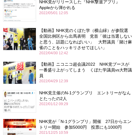
NHK党がリリースした『NHK撃退アプリ』
Appleから弾かれる
2022/05/01 12:05
【動画】NHK党のくぼた学（横山緑）が参院選
全国比例区から出馬表明 党首「彼は当選しない
と思う、話題になればいい」 大野議員「賭け麻
雀のことをハッキリさせてほしい」
2022/04/30 12:42
【動画】ニコニコ超会議2022 NHK党ブースが
一番盛り上がってしまう くぼた学議員vs大野議
員
2022/04/29 12:39
NHK党主催のN-1グランプリ エントリーがなん
とたったの2人
2022/01/12 09:29
NHK党が「N-1グランプリ」開催 27日からエン
トリー開始 参加5000円 投票にも1000円
2021/12/25 10:59