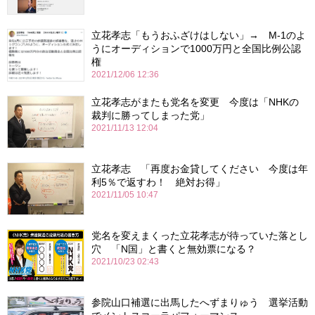
立花孝志「もうおふざけはしない」→ M-1のよ
うにオーディションで1000万円と全国比例公認
権
2021/12/06 12:36
立花孝志がまたも党名を変更 今度は「NHKの
裁判に勝ってしまった党」
2021/11/13 12:04
立花孝志 「再度お金貸してください 今度は年
利5％で返すわ！ 絶対お得」
2021/11/05 10:47
党名を変えまくった立花孝志が待っていた落とし
穴 「N国」と書くと無効票になる？
2021/10/23 02:43
参院山口補選に出馬したへずまりゅう 選挙活動