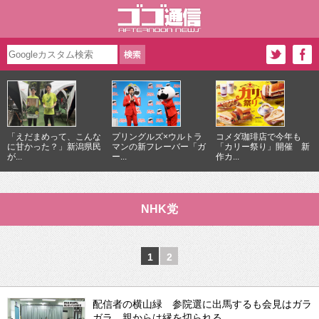
「えだまめって、こんな
プリングルズ×ウルトラ
コメダ珈琲店で今年も
に甘かった？」新潟県民
マンの新フレーバー「ガ
「カリー祭り」開催 新
が...
ー...
作カ...
NHK党
1
2
配信者の横山緑 参院選に出馬するも会見はガラ
ガラ 親からは縁を切られる