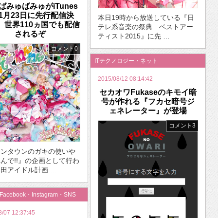
ばみゅばみゅがiTunes
1月23日に先行配信決
本日19時から放送している『日
 世界110ヵ国でも配信
テレ系音楽の祭典 ベストアー
されるぞ
ティスト2015』に先 …
コメント0
ITテクノロジー・ネット
2015/08/12 08:14:42
セカオワFukaseのキモイ暗
号が作れる『フカセ暗号ジ
ェネレーター』が登場
コメント3
ウンタウンのガキの使いや
んで!!』の企画として行わ
田アイドル計画 …
・Facebook・Instagram・SNS
8/07 12:37:45