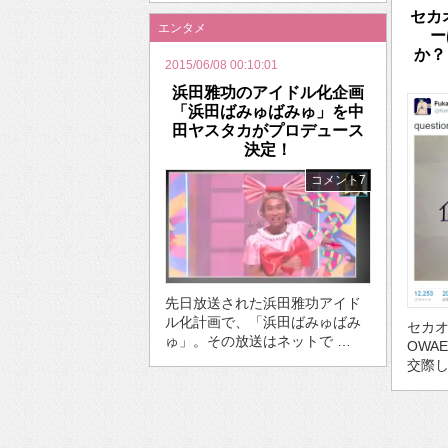
セカ
エンタメ
ー
か？
2015/06/08 00:10:01
浜田雅功のアイドル化企画
「浜田ばみゅばみゅ」を中
田ヤスタカがプロデュース
決定！
コメント7
先日放送された浜田雅功アイド
ル化計画で、「浜田ばみゅばみ
セカオ
ゅ」。その放送はネットで …
OWA
交際し