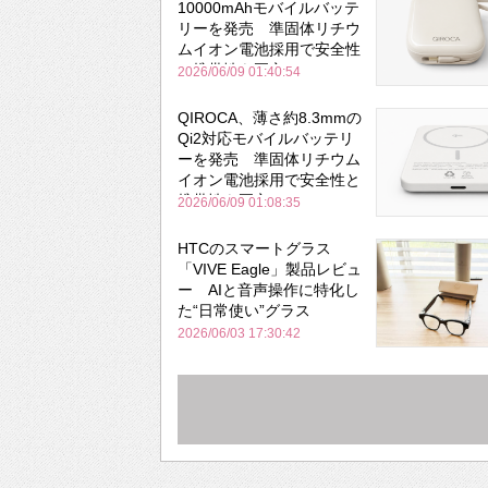
10000mAhモバイルバッテ
リーを発売 準固体リチウ
ムイオン電池採用で安全性
と携帯性を両立
2026/06/09 01:40:54
QIROCA、薄さ約8.3mmの
Qi2対応モバイルバッテリ
ーを発売 準固体リチウム
イオン電池採用で安全性と
携帯性を両立
2026/06/09 01:08:35
HTCのスマートグラス
「VIVE Eagle」製品レビュ
ー AIと音声操作に特化し
た“日常使い”グラス
2026/06/03 17:30:42