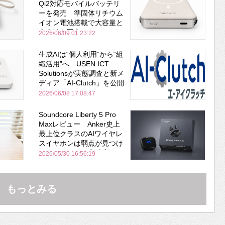
Qi2対応モバイルバッテリ
ーを発売 準固体リチウム
イオン電池搭載で大容量と
安全性を両立
2026/06/09 01:23:22
生成AIは“個人利用”から“組
織活用”へ USEN ICT
Solutionsが実態調査と新メ
ディア「AI-Clutch」を公開
2026/06/08 17:08:47
Soundcore Liberty 5 Pro
Maxレビュー Anker史上
最上位クラスのAIワイヤレ
スイヤホンは弱点が見つけ
づらいくらいの完成度にび
2026/05/30 16:56:19
びった ノイキャン性能は
Bose並み
もっとみる