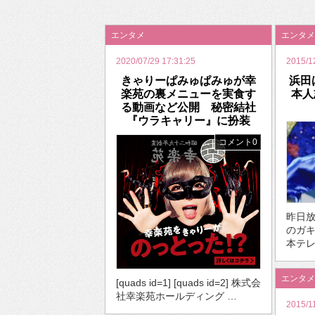
2026年のバレンタインは「自分で作って、想
エンタメ
エンタメ
2020/07/29 17:31:25
2015/1
きゃりーぱみゅぱみゅが幸
浜田
楽苑の裏メニューを実食す
本
る動画など公開 秘密結社
『ウラキャリー』に扮装
コメント0
昨日
のガキ
本テレ
エンタメ
[quads id=1] [quads id=2] 株式会
社幸楽苑ホールディング …
2015/1