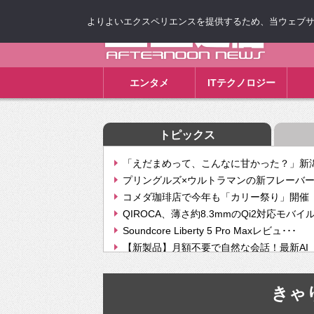
よりよいエクスペリエンスを提供するため、当ウェブサイト
ゴゴ通信
エンタメ
ITテクノロジー
トピックス
「えだまめって、こんなに甘かった？」新潟
プリングルズ×ウルトラマンの新フレーバー
コメダ珈琲店で今年も「カリー祭り」開催 
QIROCA、薄さ約8.3mmのQi2対応モバイ
Soundcore Liberty 5 Pro Maxレビュ･･･
【新製品】月額不要で自然な会話！最新AI（GPT
【次世代の没入感と生産性】VITURE Luma Ul
Geminiが音楽生成「Create music」機能提
きゃ
挫折率8割の壁をAIで突破。ジャストシステ