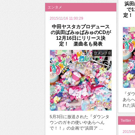
浜田
エンタメ
で1
定！
2015/11/16 11:00:29
中田ヤスタカプロデュース
の浜田ばみゅばみゅのCDが
12月16日にリリース決
定！ 楽曲名も発表
コメント0
『ダ
あらへ
れた浜
5月3日に放送された『ダウンタ
Twitter
ウンのガキの使いやあらへん
で！！』の企画で“浜田ア …
2015/0