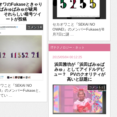
オワのFukaseときゃり
ぱみゅぱみゅが破局
 それらしい暗号ツイ
ートが投稿
セカオワこと『SEKAI NO
コメント4
OWAEI』のメンバーFukaseが8
月7日に謎 …
ITテクノロジー・ネット
2015/05/04 00:12:25
浜田雅功が「浜田ばみゅば
みゅ」としてアイドルデビ
ュー？ PVのクオリティが
高いと話題に
ワこと『SEKAI NO
コメント11
EI』のメンバーFukaseと、
てい …