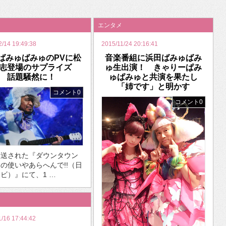
いを渡す」 TE･･･
エンタメ
2/14 19:49:38
2015/11/24 20:16:41
ばみゅばみゅのPVに松
音楽番組に浜田ばみゅばみ
人志登場のサプライズ
ゅ生出演！ きゃりーぱみ
話題騒然に！
ゅぱみゅと共演を果たし
「姉です」と明かす
コメント0
コメント0
放送された『ダウンタウン
の使いやあらへんで!!（日
ビ）』にて、1 …
1/16 17:44:42