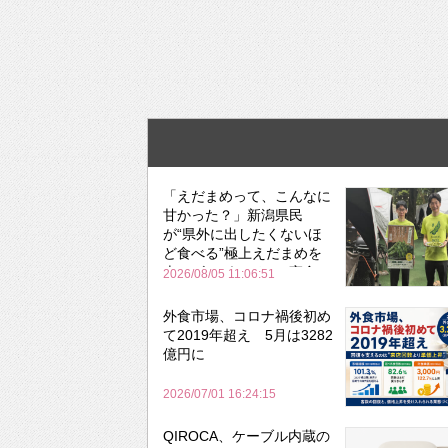
「えだまめって、こんなに
甘かった？」新潟県民
が“県外に出したくないほ
ど食べる”極上えだまめを
森のビアガーデンで実食
2026/08/05 11:06:51
外食市場、コロナ禍後初め
て2019年超え 5月は3282
億円に
2026/07/01 16:24:15
QIROCA、ケーブル内蔵の