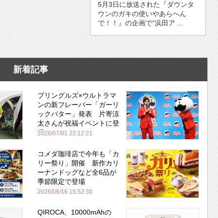
5月3日に放送された『ダウンタ
ウンのガキの使いやあらへん
で！！』の企画で“浜田ア …
新着記事
プリングルズ×ウルトラマ
ンの新フレーバー「ガーリ
ックバター」発表 片寄涼
太さんが祝福イベントに登
場
2026/07/01 22:12:21
コメダ珈琲店で今年も「カ
リー祭り」開催 新作カリ
ーナンドッグなど全6品が
季節限定で登場
2026/06/16 15:52:30
QIROCA、10000mAhの