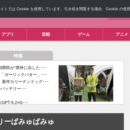
では Cookie を使用しています。引き続き閲覧する場合、Cookie の
について
広告掲載について
お問い合わせ
タレコミ
アプリ
芸能
ゲーム
アニメ
特集
県民が“県外に出した･･･
「ガーリックバター」･･･
新作カリーナンドッグ･･･
ルバッテリー･･･
-5.2×G･･･
tra･･･
供開･･･
りーぱみゅぱみゅ
ム、”自分が今話し･･･