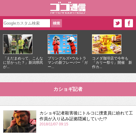
「えだまめって、こんな
プリングルズ×ウルトラ
コメダ珈琲店で今年も
に甘かった？」新潟県民
マンの新フレーバー「ガ
「カリー祭り」開催 新
が...
ー...
作カ...
カショギ記者
カショギ記者殺害後にトルコに捜査員に紛れて工
作員が入り込み証拠隠滅していた!?
2018/11/07 09:15