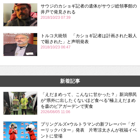
サウジのカショギ記者の遺体がサウジ総領事館の
井戸で発見される
2018/10/23 07:39
トルコ大統領 「カショギ記者は計画された殺人
で殺された」と声明発表
2018/10/23 06:47
新着記事
「えだまめって、こんなに甘かった？」新潟県民
が“県外に出したくないほど食べる”極上えだまめ
を森のビアガーデンで実食
2026/08/05 11:06
プリングルズ×ウルトラマンの新フレーバー「ガ
ーリックバター」発表 片寄涼太さんが祝福イベ
ントに登場