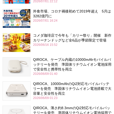
2026/07/01 22:12
外食市場、コロナ禍後初めて2019年超え 5月は
3282億円に
2026/07/01 16:24
コメダ珈琲店で今年も「カリー祭り」開催 新作
カリーナンドッグなど全6品が季節限定で登場
2026/06/16 15:52
QIROCA、ケーブル内蔵の10000mAhモバイルバ
ッテリーを発売 準固体リチウムイオン電池採用
で安全性と携帯性を両立
2026/06/09 01:40
QIROCA、10000mAhのQi2対応モバイルバッテ
リーを発売 準固体リチウムイオン電池搭載で大
容量と安全性を両立
2026/06/09 01:23
QIROCA、薄さ約8.3mmのQi2対応モバイルバッ
テリーを発売 準固体リチウムイオン電池採用で