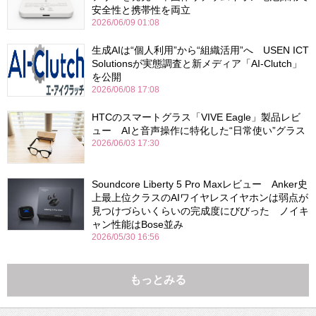
安全性と携帯性を両立
2026/06/09 01:08
生成AIは“個人利用”から“組織活用”へ USEN ICT
Solutionsが実態調査と新メディア「AI-Clutch」
を公開
2026/06/08 17:08
HTCのスマートグラス「VIVE Eagle」製品レビ
ュー AIと音声操作に特化した“日常使い”グラス
2026/06/03 17:30
Soundcore Liberty 5 Pro Maxレビュー Anker史
上最上位クラスのAIワイヤレスイヤホンは弱点が
見つけづらいくらいの完成度にびびった ノイキ
ャン性能はBose並み
2026/05/30 16:56
もっとみる