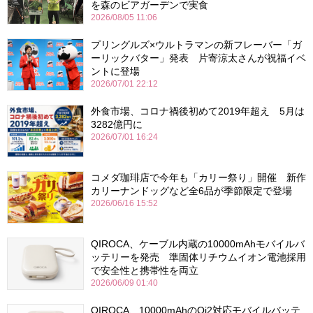
を森のビアガーデンで実食
2026/08/05 11:06
プリングルズ×ウルトラマンの新フレーバー「ガ
ーリックバター」発表 片寄涼太さんが祝福イベ
ントに登場
2026/07/01 22:12
外食市場、コロナ禍後初めて2019年超え 5月は
3282億円に
2026/07/01 16:24
コメダ珈琲店で今年も「カリー祭り」開催 新作
カリーナンドッグなど全6品が季節限定で登場
2026/06/16 15:52
QIROCA、ケーブル内蔵の10000mAhモバイルバ
ッテリーを発売 準固体リチウムイオン電池採用
で安全性と携帯性を両立
2026/06/09 01:40
QIROCA、10000mAhのQi2対応モバイルバッテ