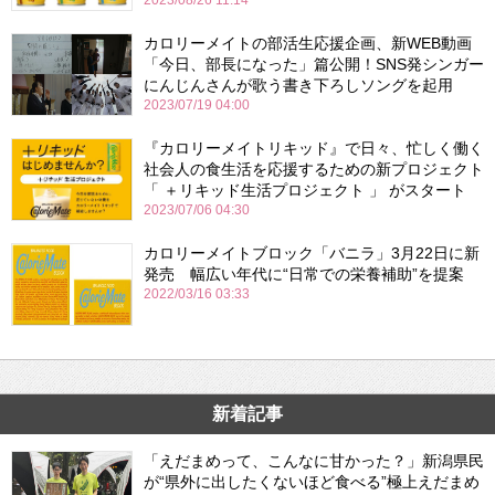
2023/08/26 11:14
カロリーメイトの部活生応援企画、新WEB動画
「今日、部長になった」篇公開！SNS発シンガー
にんじんさんが歌う書き下ろしソングを起用
2023/07/19 04:00
『カロリーメイトリキッド』で日々、忙しく働く
社会人の食生活を応援するための新プロジェクト
「 ＋リキッド生活プロジェクト 」 がスタート
2023/07/06 04:30
カロリーメイトブロック「バニラ」3月22日に新
発売 幅広い年代に“日常での栄養補助”を提案
2022/03/16 03:33
新着記事
「えだまめって、こんなに甘かった？」新潟県民
が“県外に出したくないほど食べる”極上えだまめ