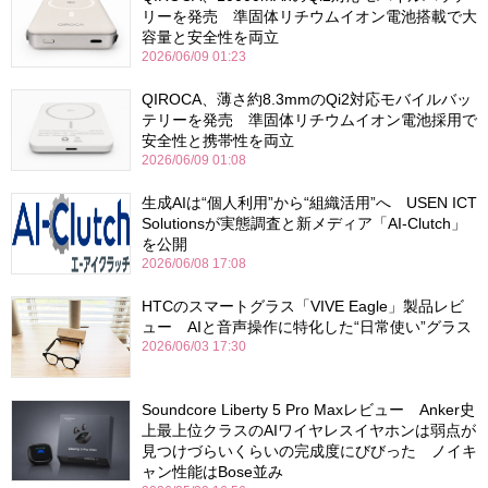
リーを発売 準固体リチウムイオン電池搭載で大
容量と安全性を両立
2026/06/09 01:23
QIROCA、薄さ約8.3mmのQi2対応モバイルバッ
テリーを発売 準固体リチウムイオン電池採用で
安全性と携帯性を両立
2026/06/09 01:08
生成AIは“個人利用”から“組織活用”へ USEN ICT
Solutionsが実態調査と新メディア「AI-Clutch」
を公開
2026/06/08 17:08
HTCのスマートグラス「VIVE Eagle」製品レビ
ュー AIと音声操作に特化した“日常使い”グラス
2026/06/03 17:30
Soundcore Liberty 5 Pro Maxレビュー Anker史
上最上位クラスのAIワイヤレスイヤホンは弱点が
見つけづらいくらいの完成度にびびった ノイキ
ャン性能はBose並み