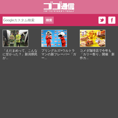
「えだまめって、こんな
プリングルズ×ウルトラ
コメダ珈琲店で今年も
に甘かった？」新潟県民
マンの新フレーバー「ガ
「カリー祭り」開催 新
が...
ー...
作カ...