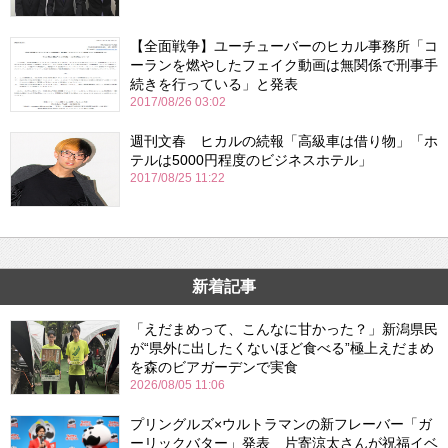
【全面戦争】ユーチューバーのヒカル事務所「コ
ーランを燃やしたフェイク動画は無関係で刑事手
続きを行っている」と発表
2017/08/26 03:02
週刊文春 ヒカルの続報「高級車は借り物」「ホ
テルは5000円程度のビジネスホテル」
2017/08/25 11:22
新着記事
「えだまめって、こんなに甘かった？」新潟県民
が“県外に出したくないほど食べる”極上えだまめ
を森のビアガーデンで実食
2026/08/05 11:06
プリングルズ×ウルトラマンの新フレーバー「ガ
ーリックバター」発表 片寄涼太さんが祝福イベ