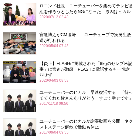
ロコンド社長 ユーチューバーを集めてテレビ番
組を作ろうとしたらNGになった 原因はヒカル
2020/07/13 02:43
宮迫博之がCM復帰！ ユーチューブで実況生放
送が行われる
2020/05/04 07:43
【炎上】FLASHに掲載された「8kgのセレブ米記
事」に宮迫が激怒 FLASHに電話するも一切謝
罪せず
2020/04/03 08:58
ユーチューバーのヒカル 早速復活する 「待っ
ててくれた皆さんありがとう すごく幸せです」
2017/11/18 09:56
ユーチューバーのヒカルが謝罪動画を公開 ネク
ストステージ解散で活動も休止
2017/09/04 09:55