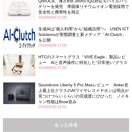
QIROCA、薄さ約8.3mmのQi2対応モバイルバッ
テリーを発売 準固体リチウムイオン電池採用で
安全性と携帯性を両立
2026/06/09 01:08
生成AIは“個人利用”から“組織活用”へ USEN ICT
Solutionsが実態調査と新メディア「AI-Clutch」
を公開
2026/06/08 17:08
HTCのスマートグラス「VIVE Eagle」製品レビ
ュー AIと音声操作に特化した“日常使い”グラス
2026/06/03 17:30
Soundcore Liberty 5 Pro Maxレビュー Anker史
上最上位クラスのAIワイヤレスイヤホンは弱点が
見つけづらいくらいの完成度にびびった ノイキ
ャン性能はBose並み
2026/05/30 16:56
もっとみる