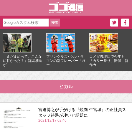
「えだまめって、こんな
プリングルズ×ウルトラ
コメダ珈琲店で今年も
に甘かった？」新潟県民
マンの新フレーバー「ガ
「カリー祭り」開催 新
が...
ー...
作カ...
ヒカル
宮迫博之が手がける『焼肉 牛宮城』の正社員ス
タッフ待遇が凄いと話題に
2021/12/17 02:46