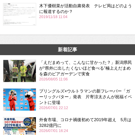
木下優樹菜が活動自粛発表 テレビ局はどのよう
に報道するのか？
2019/11/18 11:04
新着記事
「えだまめって、こんなに甘かった？」新潟県民
が“県外に出したくないほど食べる”極上えだまめ
を森のビアガーデンで実食
2026/08/05 11:06
プリングルズ×ウルトラマンの新フレーバー「ガ
ーリックバター」発表 片寄涼太さんが祝福イベ
ントに登場
2026/07/01 22:12
外食市場、コロナ禍後初めて2019年超え 5月は
3282億円に
2026/07/01 16:24