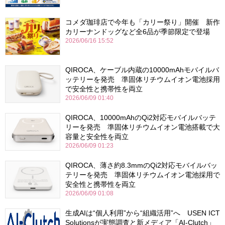
コメダ珈琲店で今年も「カリー祭り」開催 新作
カリーナンドッグなど全6品が季節限定で登場
2026/06/16 15:52
QIROCA、ケーブル内蔵の10000mAhモバイルバ
ッテリーを発売 準固体リチウムイオン電池採用
で安全性と携帯性を両立
2026/06/09 01:40
QIROCA、10000mAhのQi2対応モバイルバッテ
リーを発売 準固体リチウムイオン電池搭載で大
容量と安全性を両立
2026/06/09 01:23
QIROCA、薄さ約8.3mmのQi2対応モバイルバッ
テリーを発売 準固体リチウムイオン電池採用で
安全性と携帯性を両立
2026/06/09 01:08
生成AIは“個人利用”から“組織活用”へ USEN ICT
Solutionsが実態調査と新メディア「AI-Clutch」