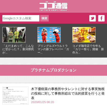
「えだまめって、こんな
プリングルズ×ウルトラ
コメダ珈琲店で今年も
に甘かった？」新潟県民
マンの新フレーバー「ガ
「カリー祭り」開催 新
が...
ー...
作カ...
プラチナムプロダクション
木下優樹菜の事務所やタレントに対する事実無根
の投稿に対して事務所総出で法的措置を行うと発
表
2020/01/25 06:20