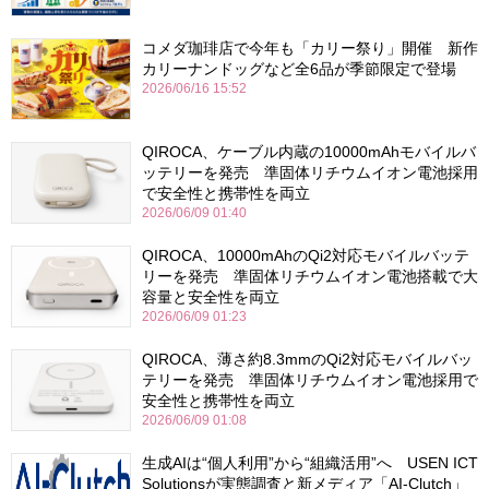
コメダ珈琲店で今年も「カリー祭り」開催 新作
カリーナンドッグなど全6品が季節限定で登場
2026/06/16 15:52
QIROCA、ケーブル内蔵の10000mAhモバイルバ
ッテリーを発売 準固体リチウムイオン電池採用
で安全性と携帯性を両立
2026/06/09 01:40
QIROCA、10000mAhのQi2対応モバイルバッテ
リーを発売 準固体リチウムイオン電池搭載で大
容量と安全性を両立
2026/06/09 01:23
QIROCA、薄さ約8.3mmのQi2対応モバイルバッ
テリーを発売 準固体リチウムイオン電池採用で
安全性と携帯性を両立
2026/06/09 01:08
生成AIは“個人利用”から“組織活用”へ USEN ICT
Solutionsが実態調査と新メディア「AI-Clutch」