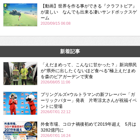
【動画】世界を作る事ができる『クラフトピア』
が楽しい なんでも出来る凄いサンドボックスゲ
ーム
2020/09/15 06:08
新着記事
「えだまめって、こんなに甘かった？」新潟県民
が“県外に出したくないほど食べる”極上えだまめ
を森のビアガーデンで実食
2026/08/05 11:06
プリングルズ×ウルトラマンの新フレーバー「ガ
ーリックバター」発表 片寄涼太さんが祝福イベ
ントに登場
2026/07/01 22:12
外食市場、コロナ禍後初めて2019年超え 5月は
3282億円に
2026/07/01 16:24