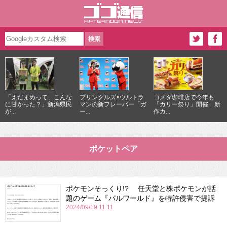
「えだまめって、こんな
プリングルズ×ウルトラ
コメダ珈琲店で今年も
に甘かった？」新潟県民
マンの新フレーバー「ガ
「カリー祭り」開催 新
が...
ー...
作カ...
ポケットペア
ポケモンそっくり!? 任天堂と株ポケモンが話
題のゲーム『パルワールド』を特許侵害で提訴
2024/09/19 11:11