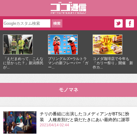
「えだまめって、こんな
プリングルズ×ウルトラ
コメダ珈琲店で今年も
に甘かった？」新潟県民
マンの新フレーバー「ガ
「カリー祭り」開催 新
が...
ー...
作カ...
モノマネ
チリの番組に出演したコメディアンがBTSに扮
装 人種差別だと袋だたきにあい最終的に謝罪
2021/04/14 02:44