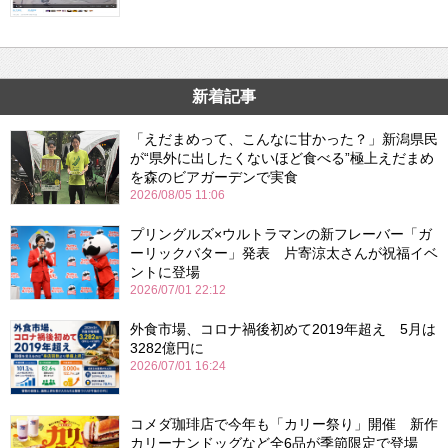
新着記事
「えだまめって、こんなに甘かった？」新潟県民
が“県外に出したくないほど食べる”極上えだまめ
を森のビアガーデンで実食
2026/08/05 11:06
プリングルズ×ウルトラマンの新フレーバー「ガ
ーリックバター」発表 片寄涼太さんが祝福イベ
ントに登場
2026/07/01 22:12
外食市場、コロナ禍後初めて2019年超え 5月は
3282億円に
2026/07/01 16:24
コメダ珈琲店で今年も「カリー祭り」開催 新作
カリーナンドッグなど全6品が季節限定で登場