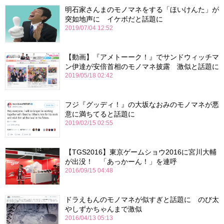
明石家さんまのモノマネをする「ほいけんた」が
突如地声に イケボだと話題に
2019/07/04 12:52
【動画】『アメトーーク！』でサンドウィッチマ
ン伊達が安倍首相のモノマネ披露 激似と話題に
2019/05/18 02:42
フジ『グッディ！』の大坂なおみのモノマネが悪
意に満ちてると話題に
2019/02/15 02:55
【TGS2016】東京ゲームショウ2016に宮川大輔
が出没！ 「あっかーん！」を連呼
2016/09/15 04:48
ドラえもんのモノマネが似すぎと話題に のび太
やしずかちゃんまで激似
2016/04/13 05:13