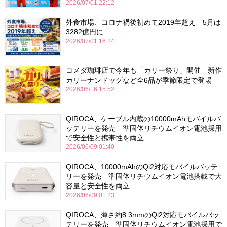
2026/07/01 22:12
外食市場、コロナ禍後初めて2019年超え 5月は
3282億円に
2026/07/01 16:24
コメダ珈琲店で今年も「カリー祭り」開催 新作
カリーナンドッグなど全6品が季節限定で登場
2026/06/16 15:52
QIROCA、ケーブル内蔵の10000mAhモバイルバ
ッテリーを発売 準固体リチウムイオン電池採用
で安全性と携帯性を両立
2026/06/09 01:40
QIROCA、10000mAhのQi2対応モバイルバッテ
リーを発売 準固体リチウムイオン電池搭載で大
容量と安全性を両立
2026/06/09 01:23
QIROCA、薄さ約8.3mmのQi2対応モバイルバッ
テリーを発売 準固体リチウムイオン電池採用で