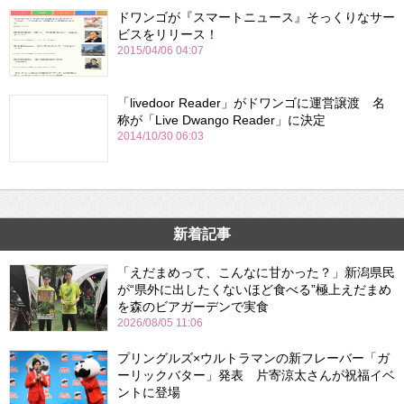
ドワンゴが『スマートニュース』そっくりなサー
ビスをリリース！
2015/04/06 04:07
「livedoor Reader」がドワンゴに運営譲渡 名
称が「Live Dwango Reader」に決定
2014/10/30 06:03
新着記事
「えだまめって、こんなに甘かった？」新潟県民
が“県外に出したくないほど食べる”極上えだまめ
を森のビアガーデンで実食
2026/08/05 11:06
プリングルズ×ウルトラマンの新フレーバー「ガ
ーリックバター」発表 片寄涼太さんが祝福イベ
ントに登場