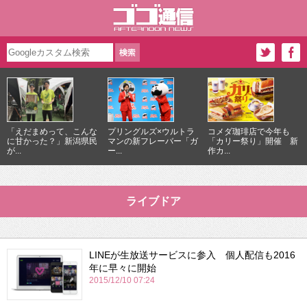
「えだまめって、こんな
プリングルズ×ウルトラ
コメダ珈琲店で今年も
に甘かった？」新潟県民
マンの新フレーバー「ガ
「カリー祭り」開催 新
が...
ー...
作カ...
ライブドア
LINEが生放送サービスに参入 個人配信も2016
年に早々に開始
2015/12/10 07:24