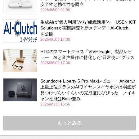
安全性と携帯性を両立
2026/06/09 01:08
生成AIは“個人利用”から“組織活用”へ USEN ICT
Solutionsが実態調査と新メディア「AI-Clutch」
を公開
2026/06/08 17:08
HTCのスマートグラス「VIVE Eagle」製品レビ
ュー AIと音声操作に特化した“日常使い”グラス
2026/06/03 17:30
Soundcore Liberty 5 Pro Maxレビュー Anker史
上最上位クラスのAIワイヤレスイヤホンは弱点が
見つけづらいくらいの完成度にびびった ノイキ
ャン性能はBose並み
2026/05/30 16:56
もっとみる