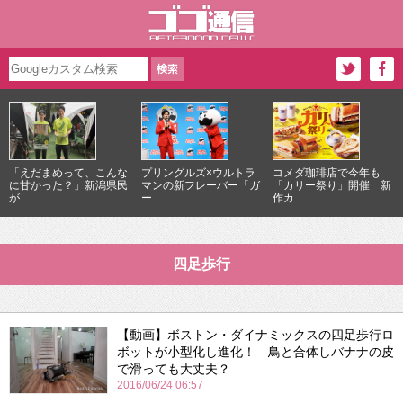
「えだまめって、こんな
プリングルズ×ウルトラ
コメダ珈琲店で今年も
に甘かった？」新潟県民
マンの新フレーバー「ガ
「カリー祭り」開催 新
が...
ー...
作カ...
四足歩行
【動画】ボストン・ダイナミックスの四足歩行ロ
ボットが小型化し進化！ 鳥と合体しバナナの皮
で滑っても大丈夫？
2016/06/24 06:57