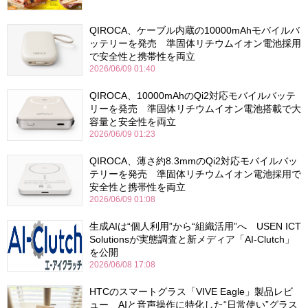
QIROCA、ケーブル内蔵の10000mAhモバイルバ
ッテリーを発売 準固体リチウムイオン電池採用
で安全性と携帯性を両立
2026/06/09 01:40
QIROCA、10000mAhのQi2対応モバイルバッテ
リーを発売 準固体リチウムイオン電池搭載で大
容量と安全性を両立
2026/06/09 01:23
QIROCA、薄さ約8.3mmのQi2対応モバイルバッ
テリーを発売 準固体リチウムイオン電池採用で
安全性と携帯性を両立
2026/06/09 01:08
生成AIは“個人利用”から“組織活用”へ USEN ICT
Solutionsが実態調査と新メディア「AI-Clutch」
を公開
2026/06/08 17:08
HTCのスマートグラス「VIVE Eagle」製品レビ
ュー AIと音声操作に特化した“日常使い”グラス