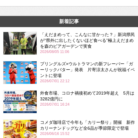
新着記事
「えだまめって、こんなに甘かった？」新潟県民
が“県外に出したくないほど食べる”極上えだまめ
を森のビアガーデンで実食
2026/08/05 11:06
プリングルズ×ウルトラマンの新フレーバー「ガ
ーリックバター」発表 片寄涼太さんが祝福イベ
ントに登場
2026/07/01 22:12
外食市場、コロナ禍後初めて2019年超え 5月は
3282億円に
2026/07/01 16:24
コメダ珈琲店で今年も「カリー祭り」開催 新作
カリーナンドッグなど全6品が季節限定で登場
2026/06/16 15:52