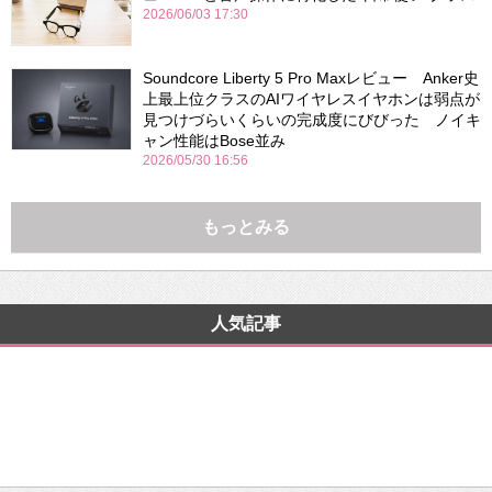
2026/06/03 17:30
Soundcore Liberty 5 Pro Maxレビュー Anker史
上最上位クラスのAIワイヤレスイヤホンは弱点が
見つけづらいくらいの完成度にびびった ノイキ
ャン性能はBose並み
2026/05/30 16:56
もっとみる
人気記事