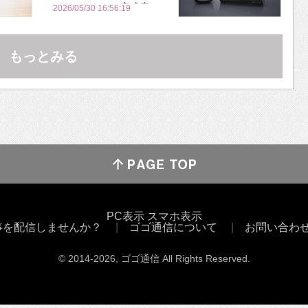
づらいくらいの完成度にび
2026/05/30 16:56:19
びった ノイキャン性能は
Bose並み
もっとみる
PC表示
スマホ表示
事を配信しませんか？
ゴゴ通信について
お問い合わ
© 2014
-2026
, ゴゴ通信 All Rights Reserved.