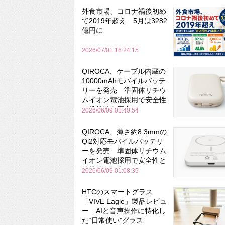
外食市場、コロナ禍後初め
て2019年超え 5月は3282
億円に
2026/07/01 16:24:15
QIROCA、ケーブル内蔵の
10000mAhモバイルバッテ
リーを発売 準固体リチウ
ムイオン電池採用で安全性
と携帯性を両立
2026/06/09 01:40:54
QIROCA、薄さ約8.3mmの
Qi2対応モバイルバッテリ
ーを発売 準固体リチウム
イオン電池採用で安全性と
携帯性を両立
2026/06/09 01:08:35
HTCのスマートグラス
「VIVE Eagle」製品レビュ
ー AIと音声操作に特化し
た“日常使い”グラス