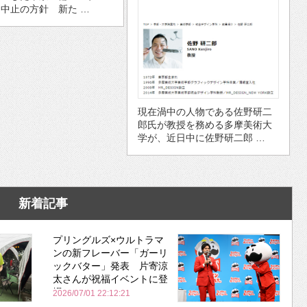
中止の方針 新た …
現在渦中の人物である佐野研二
郎氏が教授を務める多摩美術大
学が、近日中に佐野研二郎 …
新着記事
プリングルズ×ウルトラマ
ンの新フレーバー「ガーリ
ックバター」発表 片寄涼
太さんが祝福イベントに登
場
2026/07/01 22:12:21