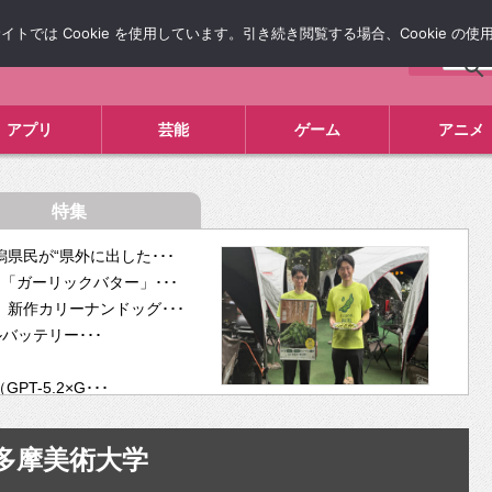
では Cookie を使用しています。引き続き閲覧する場合、Cookie の
について
広告掲載について
お問い合わせ
タレコミ
アプリ
芸能
ゲーム
アニメ
特集
県民が“県外に出した･･･
「ガーリックバター」･･･
新作カリーナンドッグ･･･
ルバッテリー･･･
-5.2×G･･･
tra･･･
供開･･･
多摩美術大学
ム、”自分が今話し･･･