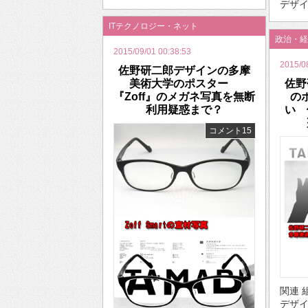
デザイ
ITテクノロジー・ネット
政治・経
2015/09/01 00:38:53
2015/0
佐野研二郎デザインの多摩
美術大学のポスター
佐野
『Zoff』のメガネ写真を無断
の
利用疑惑まで？
い 
コメント15
関連 
デザ