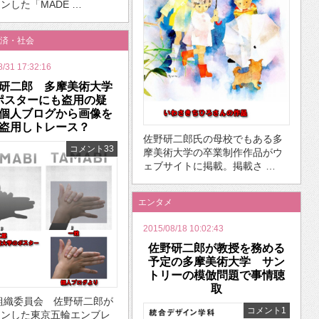
ンした「MADE …
済・社会
8/31 17:32:16
研二郎 多摩美術大学
ポスターにも盗用の疑
個人ブログから画像を
盗用しトレース？
佐野研二郎氏の母校でもある多
コメント33
摩美術大学の卒業制作作品がウ
ェブサイトに掲載。掲載さ …
エンタメ
2015/08/18 10:02:43
佐野研二郎が教授を務める
予定の多摩美術大学 サン
トリーの模倣問題で事情聴
取
組織委員会 佐野研二郎が
コメント1
インした東京五輪エンブレ