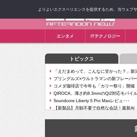
よりよいエクスペリエンスを提供するため、当ウェブサイト
ゴゴ通信
エンタメ
ITテクノロジー
トピックス
「えだまめって、こんなに甘かった？」新潟
プリングルズ×ウルトラマンの新フレーバー
コメダ珈琲店で今年も「カリー祭り」開催 
QIROCA、薄さ約8.3mmのQi2対応モバイ
Soundcore Liberty 5 Pro Maxレビュ･･･
【新製品】月額不要で自然な会話！最新AI（GPT
【次世代の没入感と生産性】VITURE Luma Ul
Geminiが音楽生成「Create music」機能提
挫折率8割の壁をAIで突破。ジャストシステ