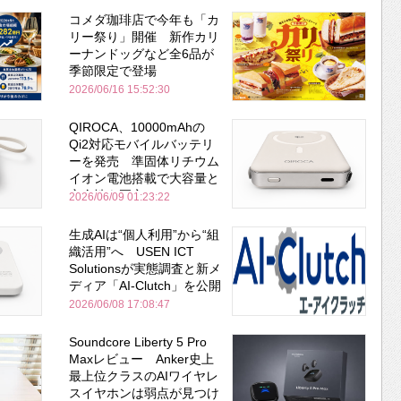
コメダ珈琲店で今年も「カ
リー祭り」開催 新作カリ
ーナンドッグなど全6品が
季節限定で登場
2026/06/16 15:52:30
QIROCA、10000mAhの
Qi2対応モバイルバッテリ
ーを発売 準固体リチウム
イオン電池搭載で大容量と
安全性を両立
2026/06/09 01:23:22
生成AIは“個人利用”から“組
織活用”へ USEN ICT
Solutionsが実態調査と新メ
ディア「AI-Clutch」を公開
2026/06/08 17:08:47
Soundcore Liberty 5 Pro
Maxレビュー Anker史上
最上位クラスのAIワイヤレ
スイヤホンは弱点が見つけ