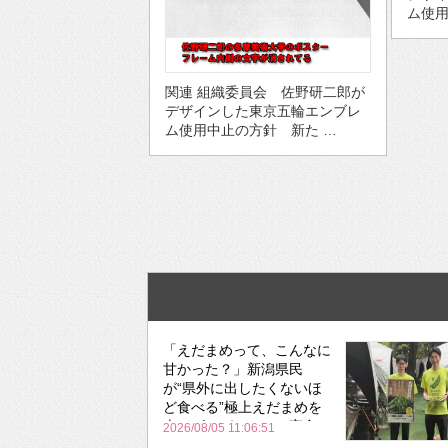
ム使用
関連 組織委員会 佐野研二郎が
デザインした東京五輪エンブレ
ム使用中止の方針 新た …
「えだまめって、こんなに
甘かった？」新潟県民
が“県外に出したくないほ
ど食べる”極上えだまめを
森のビアガーデンで実食
2026/08/05 11:06:51