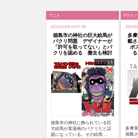
2026年のバレンタインは「自分で作って、想
アニメ
ITテク
2015/12/28 19:57:38
2015/0
徳島市の神社の巨大絵馬が
多摩
パクリ問題 デザイナーが
載さ
「許可を取ってない」とパ
ポ
クリを認める 撤去も検討
る
コメント5
徳島市の神社に飾られている巨
多摩
大絵馬が某漫画のパクリだと話
掲載
題になっている。その絵馬 …