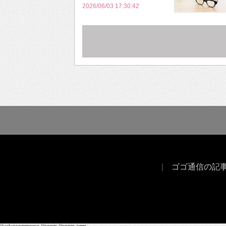
2026/06/03 17:30:42
ゴゴ通信の記
//valuecommerce
//popin
//popin amp