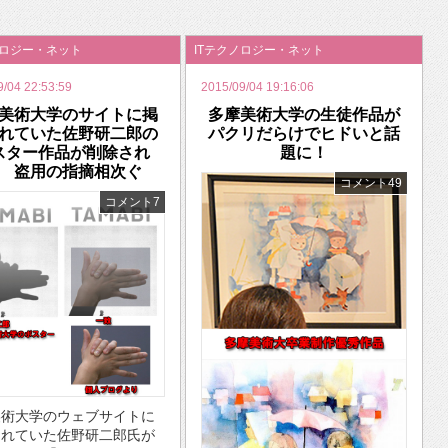
いを渡す」 TE･･･
ノロジー・ネット
ITテクノロジー・ネット
9/04 22:53:59
2015/09/04 19:16:06
美術大学のサイトに掲
多摩美術大学の生徒作品が
れていた佐野研二郎の
パクリだらけでヒドいと話
スター作品が削除され
題に！
 盗用の指摘相次ぐ
コメント49
コメント7
美術大学のウェブサイトに
されていた佐野研二郎氏が