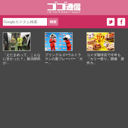
「えだまめって、こんな
プリングルズ×ウルトラ
コメダ珈琲店で今年も
に甘かった？」新潟県民
マンの新フレーバー「ガ
「カリー祭り」開催 新
が...
ー...
作カ...