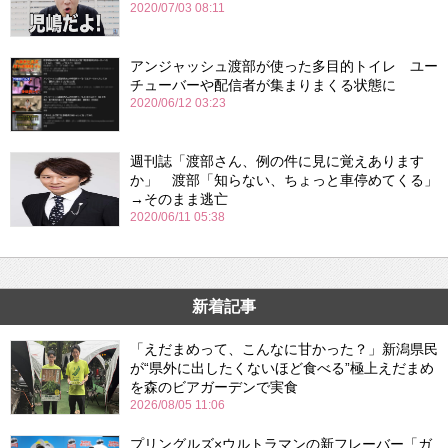
2020/07/03 08:11
アンジャッシュ渡部が使った多目的トイレ ユー
チューバーや配信者が集まりまくる状態に
2020/06/12 03:23
週刊誌「渡部さん、例の件に見に覚えあります
か」 渡部「知らない、ちょっと車停めてくる」
→そのまま逃亡
2020/06/11 05:38
新着記事
「えだまめって、こんなに甘かった？」新潟県民
が“県外に出したくないほど食べる”極上えだまめ
を森のビアガーデンで実食
2026/08/05 11:06
プリングルズ×ウルトラマンの新フレーバー「ガ