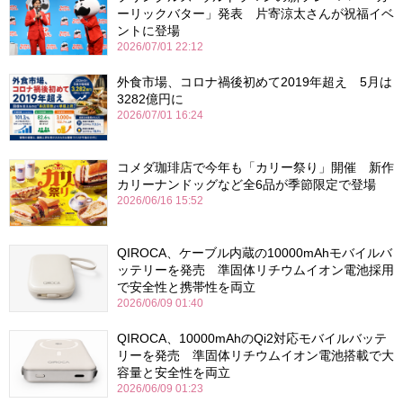
ーリックバター」発表 片寄涼太さんが祝福イベ
ントに登場
2026/07/01 22:12
外食市場、コロナ禍後初めて2019年超え 5月は
3282億円に
2026/07/01 16:24
コメダ珈琲店で今年も「カリー祭り」開催 新作
カリーナンドッグなど全6品が季節限定で登場
2026/06/16 15:52
QIROCA、ケーブル内蔵の10000mAhモバイルバ
ッテリーを発売 準固体リチウムイオン電池採用
で安全性と携帯性を両立
2026/06/09 01:40
QIROCA、10000mAhのQi2対応モバイルバッテ
リーを発売 準固体リチウムイオン電池搭載で大
容量と安全性を両立
2026/06/09 01:23