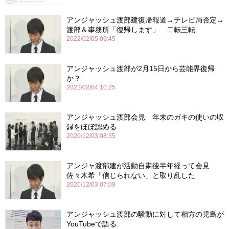
アンジャッシュ渡部建復帰報道→テレビ局否定→
渡部＆事務所「復帰します」 二転三転
2022/02/05 09:45
アンジャッシュ渡部が2月15日から芸能界復帰
か？
2022/02/04 10:25
アンジャッシュ渡部会見 年末のガキの使いの収
録をほぼ認める
2020/12/03 08:35
アンジャ渡部建が活動自粛後半年経って会見
佐々木希「信じられない」と取り乱した
2020/12/03 07:09
アンジャッシュ渡部の騒動に対して相方の児島が
YouTubeで語る