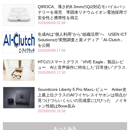
QIROCA、薄さ約8.3mmのQi2対応モバイルバッ
テリーを発売 準固体リチウムイオン電池採用で
安全性と携帯性を両立
2026/06/09 01:08
生成AIは“個人利用”から“組織活用”へ USEN ICT
Solutionsが実態調査と新メディア「AI-Clutch」
を公開
2026/06/08 17:08
HTCのスマートグラス「VIVE Eagle」製品レビ
ュー AIと音声操作に特化した“日常使い”グラス
2026/06/03 17:30
Soundcore Liberty 5 Pro Maxレビュー Anker史
上最上位クラスのAIワイヤレスイヤホンは弱点が
見つけづらいくらいの完成度にびびった ノイキ
ャン性能はBose並み
2026/05/30 16:56
もっとみる