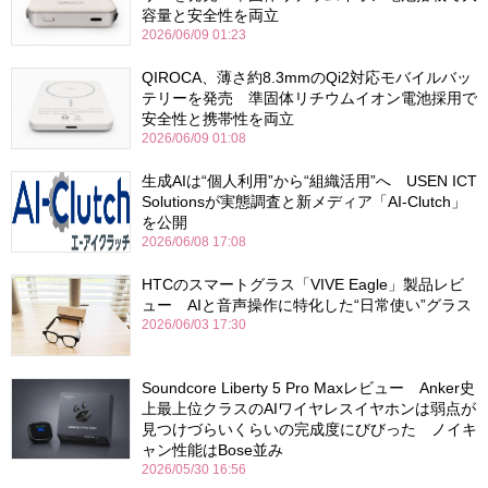
容量と安全性を両立
2026/06/09 01:23
QIROCA、薄さ約8.3mmのQi2対応モバイルバッ
テリーを発売 準固体リチウムイオン電池採用で
安全性と携帯性を両立
2026/06/09 01:08
生成AIは“個人利用”から“組織活用”へ USEN ICT
Solutionsが実態調査と新メディア「AI-Clutch」
を公開
2026/06/08 17:08
HTCのスマートグラス「VIVE Eagle」製品レビ
ュー AIと音声操作に特化した“日常使い”グラス
2026/06/03 17:30
Soundcore Liberty 5 Pro Maxレビュー Anker史
上最上位クラスのAIワイヤレスイヤホンは弱点が
見つけづらいくらいの完成度にびびった ノイキ
ャン性能はBose並み
2026/05/30 16:56