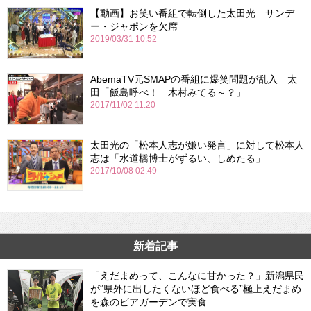
【動画】お笑い番組で転倒した太田光 サンデ
ー・ジャポンを欠席
2019/03/31 10:52
AbemaTV元SMAPの番組に爆笑問題が乱入 太
田「飯島呼べ！ 木村みてる～？」
2017/11/02 11:20
太田光の「松本人志が嫌い発言」に対して松本人
志は「水道橋博士がずるい、しめたる」
2017/10/08 02:49
新着記事
「えだまめって、こんなに甘かった？」新潟県民
が“県外に出したくないほど食べる”極上えだまめ
を森のビアガーデンで実食