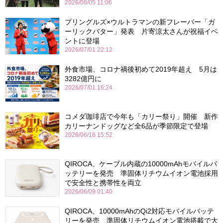
2026/08/05 11:06
プリングルズ×ウルトラマンの新フレーバー「ガ
ーリックバター」発表 片寄涼太さんが祝福イベ
ントに登場
2026/07/01 22:12
外食市場、コロナ禍後初めて2019年超え 5月は
3282億円に
2026/07/01 16:24
コメダ珈琲店で今年も「カリー祭り」開催 新作
カリーナンドッグなど全6品が季節限定で登場
2026/06/16 15:52
QIROCA、ケーブル内蔵の10000mAhモバイルバ
ッテリーを発売 準固体リチウムイオン電池採用
で安全性と携帯性を両立
2026/06/09 01:40
QIROCA、10000mAhのQi2対応モバイルバッテ
リーを発売 準固体リチウムイオン電池搭載で大