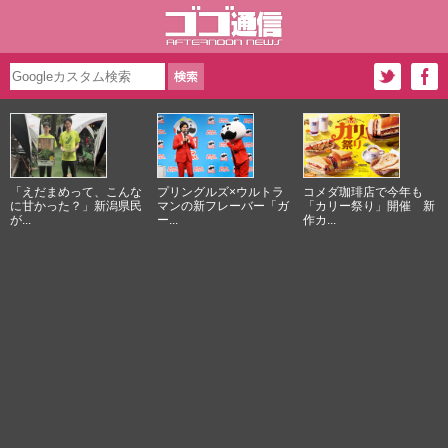
「えだまめって、こんな
プリングルズ×ウルトラ
コメダ珈琲店で今年も
に甘かった？」新潟県民
マンの新フレーバー「ガ
「カリー祭り」開催 新
が...
ー...
作カ...