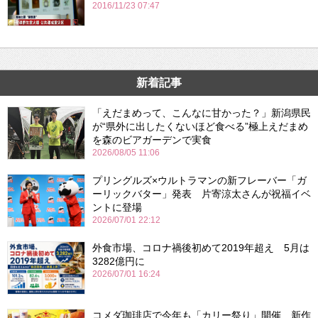
2016/11/23 07:47
新着記事
「えだまめって、こんなに甘かった？」新潟県民
が“県外に出したくないほど食べる”極上えだまめ
を森のビアガーデンで実食
2026/08/05 11:06
プリングルズ×ウルトラマンの新フレーバー「ガ
ーリックバター」発表 片寄涼太さんが祝福イベ
ントに登場
2026/07/01 22:12
外食市場、コロナ禍後初めて2019年超え 5月は
3282億円に
2026/07/01 16:24
コメダ珈琲店で今年も「カリー祭り」開催 新作