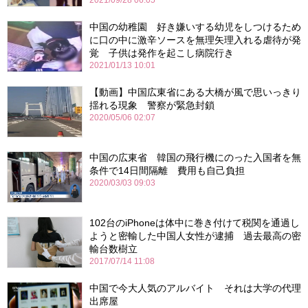
2021/09/28 06:05
中国の幼稚園 好き嫌いする幼児をしつけるため
に口の中に激辛ソースを無理矢理入れる虐待が発
覚 子供は発作を起こし病院行き
2021/01/13 10:01
【動画】中国広東省にある大橋が風で思いっきり
揺れる現象 警察が緊急封鎖
2020/05/06 02:07
中国の広東省 韓国の飛行機にのった入国者を無
条件で14日間隔離 費用も自己負担
2020/03/03 09:03
102台のiPhoneは体中に巻き付けて税関を通過し
ようと密輸した中国人女性が逮捕 過去最高の密
輸台数樹立
2017/07/14 11:08
中国で今大人気のアルバイト それは大学の代理
出席屋