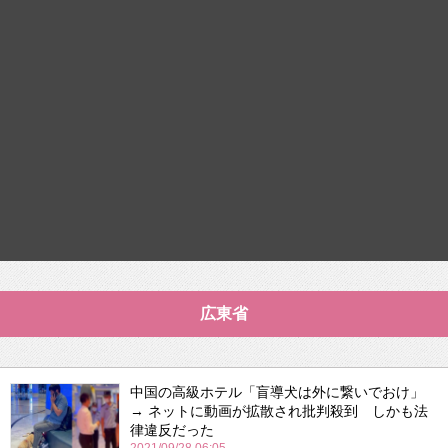
広東省
中国の高級ホテル「盲導犬は外に繋いでおけ」
→ ネットに動画が拡散され批判殺到 しかも法
律違反だった