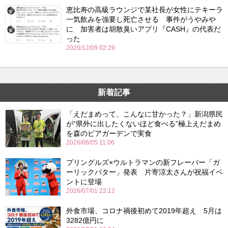
恵比寿の高級ラウンジで某社長が女性にテキーラ
一気飲みを強要し死亡させる 事件がうやみや
に 加害者は胡散臭いアプリ『CASH』の代表だ
った
2020/12/09 02:29
新着記事
「えだまめって、こんなに甘かった？」新潟県民
が“県外に出したくないほど食べる”極上えだまめ
を森のビアガーデンで実食
2026/08/05 11:06
プリングルズ×ウルトラマンの新フレーバー「ガ
ーリックバター」発表 片寄涼太さんが祝福イベ
ントに登場
2026/07/01 22:12
外食市場、コロナ禍後初めて2019年超え 5月は
3282億円に