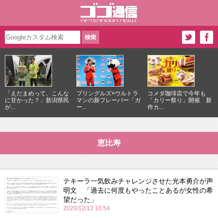
「えだまめって、こんな
プリングルズ×ウルトラ
コメダ珈琲店で今年も
に甘かった？」新潟県民
マンの新フレーバー「ガ
「カリー祭り」開催 新
が...
ー...
作カ...
恵比寿
テキーラ一気飲みチャレンジさせた光本勇介が声
明文 「過去に何度もやったことあるが女性の希
望だった」
2020/12/12 10:54