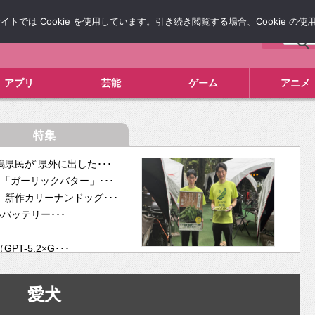
では Cookie を使用しています。引き続き閲覧する場合、Cookie の
について
広告掲載について
お問い合わせ
タレコミ
アプリ
芸能
ゲーム
アニメ
特集
県民が“県外に出した･･･
「ガーリックバター」･･･
新作カリーナンドッグ･･･
ルバッテリー･･･
-5.2×G･･･
tra･･･
供開･･･
愛犬
ム、”自分が今話し･･･