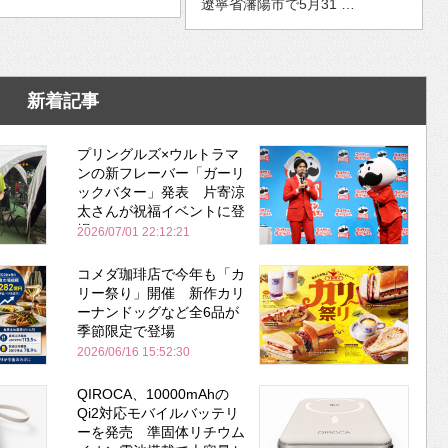
遼寧省瀋陽市で5月31 …
新着記事
プリングルズ×ウルトラマ
ンの新フレーバー「ガーリ
ックバター」発表 片寄涼
太さんが祝福イベントに登
場
2026/07/01 22:12:21
コメダ珈琲店で今年も「カ
リー祭り」開催 新作カリ
ーナンドッグなど全6品が
季節限定で登場
2026/06/16 15:52:30
QIROCA、10000mAhの
Qi2対応モバイルバッテリ
ーを発売 準固体リチウム