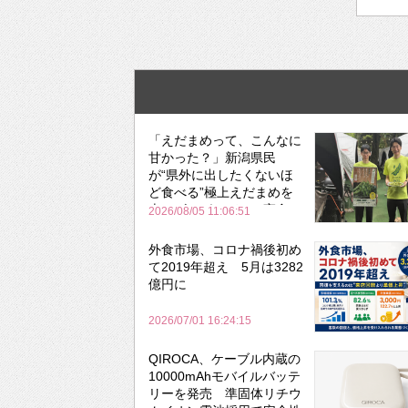
「えだまめって、こんなに
甘かった？」新潟県民
が“県外に出したくないほ
ど食べる”極上えだまめを
森のビアガーデンで実食
2026/08/05 11:06:51
外食市場、コロナ禍後初め
て2019年超え 5月は3282
億円に
2026/07/01 16:24:15
QIROCA、ケーブル内蔵の
10000mAhモバイルバッテ
リーを発売 準固体リチウ