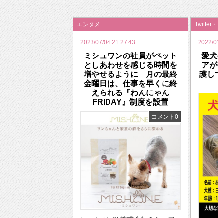
2026年のバレンタインは「自分で作って、想
エンタメ
Twitter
2023/07/04 21:27:43
2022/0
ミシュワンの社員がペット
愛犬
としあわせを感じる時間を
アが
増やせるように 月の最終
護し
金曜日は、仕事を早くに終
えられる『わんにゃん
FRIDAY』制度を設置
コメント0