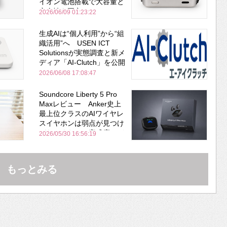
イオン電池搭載で大容量と
安全性を両立
2026/06/09 01:23:22
生成AIは“個人利用”から“組
織活用”へ USEN ICT
Solutionsが実態調査と新メ
ディア「AI-Clutch」を公開
2026/06/08 17:08:47
Soundcore Liberty 5 Pro
Maxレビュー Anker史上
最上位クラスのAIワイヤレ
スイヤホンは弱点が見つけ
づらいくらいの完成度にび
2026/05/30 16:56:19
びった ノイキャン性能は
Bose並み
もっとみる