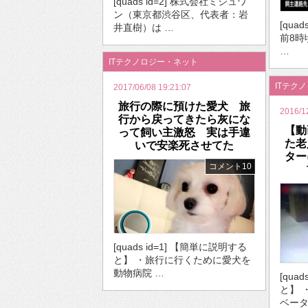
[quads id=2] 株式会社ミシュワ
ン（東京都渋谷区、代表者：岩
[quad
井直樹）は …
前8時
…
ITテクノロジー・ネット
ITテク
2017/06/08 19:21:07
旅行の際に預けた愛犬 旅
2016/1
行から戻ってきたら灰にな
【動
って飼い主激怒 実は手違
た老
いで安楽死させてた
ター
コメント10
[quads id=1] 【簡単に説明する
と】 ・旅行に行くために愛犬を
動物病院 …
[qua
と】 
ベータ