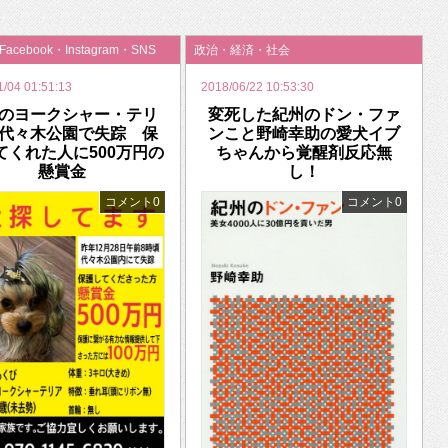
いを渡す」 TE･･･
・Facebook・Instagram・SNS
政治・経済・社会
1/04 01:51:13
2018/06/22 10:53:30
のヨークシャー・テリ
変死した紀州のドン・ファ
代々木公園で失踪 保
ンこと野崎幸助の愛犬イブ
てくれた人に500万円の
ちゃんから覚醒剤反応無
懸賞金
し！
コメント0
コメント0