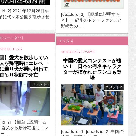
s id=2] 2021年12月28日午
[quads id=1] 【簡単に説明する
頃に代々木公園を散歩させ
と】 ・紀州のドン・ファンこと
野崎氏の …
ノロジー・ネット
エンタメ
2/23 00:15:25
2016/06/05 17:59:55
画】愛犬を散歩してい
中国の愛犬コンテストが凄
人が帰宅時にエレベー
い！ 日本の有名キャラク
に乗り犬が乗り損ねて
ターが描かれたワンコも登
首吊り状態で死亡
場
コメント3
コメント2
ds id=7] 【簡単に説明する
・愛犬を散歩帰宅後にエレ
[quads id=1] [quads id=2] 中国の
ー …