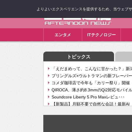
よりよいエクスペリエンスを提供するため、当ウェブサイト
ゴゴ通信
エンタメ
ITテクノロジー
トピックス
「えだまめって、こんなに甘かった？」新潟
プリングルズ×ウルトラマンの新フレーバー
コメダ珈琲店で今年も「カリー祭り」開催 
QIROCA、薄さ約8.3mmのQi2対応モバイ
Soundcore Liberty 5 Pro Maxレビュ･･･
【新製品】月額不要で自然な会話！最新AI（GPT
【次世代の没入感と生産性】VITURE Luma Ul
Geminiが音楽生成「Create music」機能提
挫折率8割の壁をAIで突破。ジャストシステ