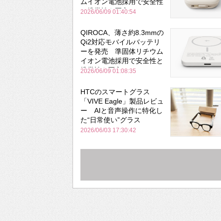
ムイオン電池採用で安全性
と携帯性を両立
2026/06/09 01:40:54
QIROCA、薄さ約8.3mmの
Qi2対応モバイルバッテリ
ーを発売 準固体リチウム
イオン電池採用で安全性と
携帯性を両立
2026/06/09 01:08:35
HTCのスマートグラス
「VIVE Eagle」製品レビュ
ー AIと音声操作に特化し
た“日常使い”グラス
2026/06/03 17:30:42