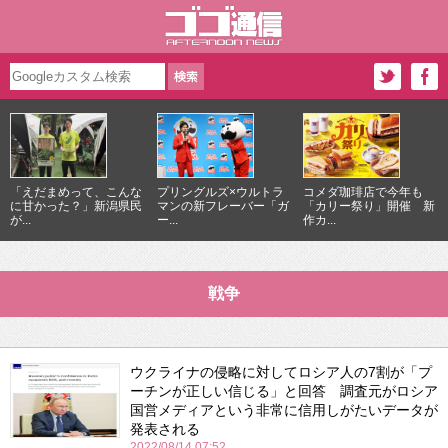
「えだまめって、こんな
プリングルズ×ウルトラ
コメダ珈琲店で今年も
に甘かった？」新潟県民
マンの新フレーバー「ガ
「カリー祭り」開催 新
が...
ー...
作カ...
戦争
ウクライナの侵略に対してロシア人の7割が「プ
ーチンが正しい信じる」と回答 調査元がロシア
国営メディアという非常に信用しがたいデータが
発表される
2022/08/14 07:52