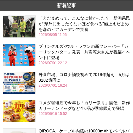
新着記事
「えだまめって、こんなに甘かった？」新潟県民
が“県外に出したくないほど食べる”極上えだまめ
を森のビアガーデンで実食
2026/08/05 11:06
プリングルズ×ウルトラマンの新フレーバー「ガ
ーリックバター」発表 片寄涼太さんが祝福イベ
ントに登場
2026/07/01 22:12
外食市場、コロナ禍後初めて2019年超え 5月は
3282億円に
2026/07/01 16:24
コメダ珈琲店で今年も「カリー祭り」開催 新作
カリーナンドッグなど全6品が季節限定で登場
2026/06/16 15:52
QIROCA、ケーブル内蔵の10000mAhモバイルバ