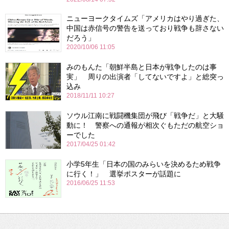
ニューヨークタイムズ「アメリカはやり過ぎた、
中国は赤信号の警告を送っており戦争も辞さない
だろう」
2020/10/06 11:05
みのもんた「朝鮮半島と日本が戦争したのは事
実」 周りの出演者「してないですよ」と総突っ
込み
2018/11/11 10:27
ソウル江南に戦闘機集団が飛び「戦争だ」と大騒
動に！ 警察への通報が相次ぐもただの航空ショ
ーでした
2017/04/25 01:42
小学5年生「日本の国のみらいを決めるため戦争
に行く！」 選挙ポスターが話題に
2016/06/25 11:53