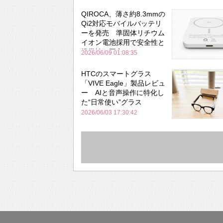
QIROCA、薄さ約8.3mmの
Qi2対応モバイルバッテリ
ーを発売 準固体リチウム
イオン電池採用で安全性と
携帯性を両立
2026/06/09 01:08:35
HTCのスマートグラス
「VIVE Eagle」製品レビュ
ー AIと音声操作に特化し
た“日常使い”グラス
2026/06/03 17:30:42