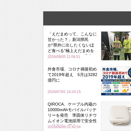
「えだまめって、こんなに
甘かった？」新潟県民
が“県外に出したくないほ
ど食べる”極上えだまめを
森のビアガーデンで実食
2026/08/05 11:06:51
外食市場、コロナ禍後初め
て2019年超え 5月は3282
億円に
2026/07/01 16:24:15
QIROCA、ケーブル内蔵の
10000mAhモバイルバッテ
リーを発売 準固体リチウ
ムイオン電池採用で安全性
と携帯性を両立
2026/06/09 01:40:54