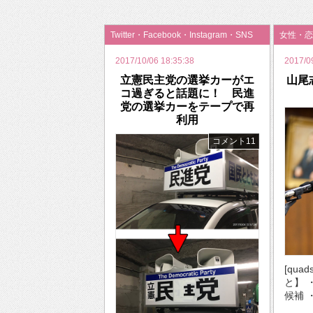
2026年のバレンタインは「自分で作って、想
Twitter・Facebook・Instagram・SNS
女性・恋
2017/10/06 18:35:38
2017/0
立憲民主党の選挙カーがエ
山尾
コ過ぎると話題に！ 民進
党の選挙カーをテープで再
利用
コメント11
[qua
と】 
候補 