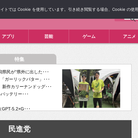
では Cookie を使用しています。引き続き閲覧する場合、Cookie の
について
広告掲載について
お問い合わせ
タレコミ
アプリ
芸能
ゲーム
アニメ
特集
県民が“県外に出した･･･
「ガーリックバター」･･･
新作カリーナンドッグ･･･
ルバッテリー･･･
-5.2×G･･･
tra･･･
供開･･･
民進党
ム、”自分が今話し･･･