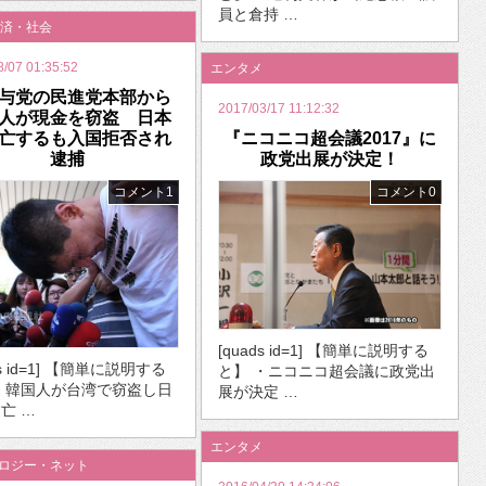
員と倉持 …
済・社会
8/07 01:35:52
エンタメ
与党の民進党本部から
2017/03/17 11:12:32
人が現金を窃盗 日本
亡するも入国拒否され
『ニコニコ超会議2017』に
逮捕
政党出展が決定！
コメント1
コメント0
[quads id=1] 【簡単に説明する
ds id=1] 【簡単に説明する
と】 ・ニコニコ超会議に政党出
・韓国人が台湾で窃盗し日
展が決定 …
亡 …
エンタメ
ノロジー・ネット