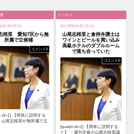
いを渡す」 TE･･･
愛
エンタメ
9/20 20:05:31
2017/09/14 05:25:15
志桜里 愛知7区から無
山尾志桜里と倉持弁護士は
所属で立候補
ワインとビールを買い込み
高級ホテルのダブルルーム
コメント0
で落ち合っていた
コメント0
ds id=1] 【簡単に説明する
・山尾志桜里が無所属で立
・ …
[quads id=1] 【簡単に説明する
と】 ・週刊文春が山尾志桜里議