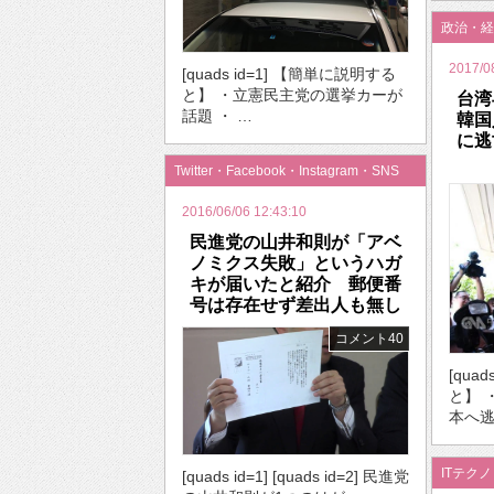
政治・経
2017/0
[quads id=1] 【簡単に説明する
と】 ・立憲民主党の選挙カーが
台湾
話題 ・ …
韓国
に逃
Twitter・Facebook・Instagram・SNS
2016/06/06 12:43:10
民進党の山井和則が「アベ
ノミクス失敗」というハガ
キが届いたと紹介 郵便番
号は存在せず差出人も無し
コメント40
[qua
と】 
本へ逃
ITテク
[quads id=1] [quads id=2] 民進党