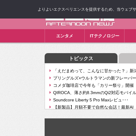
よりよいエクスペリエンスを提供するため、当ウェブサイト
ゴゴ通信
エンタメ
ITテクノロジー
トピックス
「えだまめって、こんなに甘かった？」新潟
プリングルズ×ウルトラマンの新フレーバー
コメダ珈琲店で今年も「カリー祭り」開催 
QIROCA、薄さ約8.3mmのQi2対応モバイ
Soundcore Liberty 5 Pro Maxレビュ･･･
【新製品】月額不要で自然な会話！最新AI（GPT
【次世代の没入感と生産性】VITURE Luma Ul
Geminiが音楽生成「Create music」機能提
挫折率8割の壁をAIで突破。ジャストシステ