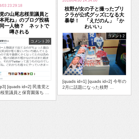
2016/04/30 14:34:06
4/03 23:29:18
枝野が女の子と撮ったプリ
党の山尾志桜里議員と
クラが公式グッズになる大
本死ね」のブログ投稿
暴挙！ 「えだのん」「か
同一人物？ ネットで
わいい」
噂される
コメント2
コメント20
[quads id=1] [quads id=2] 今年の
op3] [quads id=2] 民進党と
2月に話題になった枝野 …
桜里議員と保育園落ち …