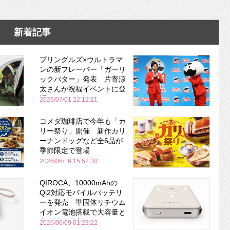
新着記事
プリングルズ×ウルトラマ
ンの新フレーバー「ガーリ
ックバター」発表 片寄涼
太さんが祝福イベントに登
場
2026/07/01 22:12:21
コメダ珈琲店で今年も「カ
リー祭り」開催 新作カリ
ーナンドッグなど全6品が
季節限定で登場
2026/06/16 15:52:30
QIROCA、10000mAhの
Qi2対応モバイルバッテリ
ーを発売 準固体リチウム
イオン電池搭載で大容量と
安全性を両立
2026/06/09 01:23:22