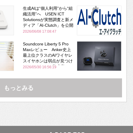
生成AIは“個人利用”から“組
織活用”へ USEN ICT
Solutionsが実態調査と新メ
ディア「AI-Clutch」を公開
2026/06/08 17:08:47
Soundcore Liberty 5 Pro
Maxレビュー Anker史上
最上位クラスのAIワイヤレ
スイヤホンは弱点が見つけ
づらいくらいの完成度にび
2026/05/30 16:56:19
びった ノイキャン性能は
Bose並み
もっとみる