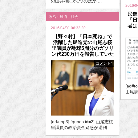
の山井和則が1つのはが …
2016/0
民進
政治・経済・社会
「日
者は
2016/04/01 06:33:20
【野々村】「日本死ね」で
活躍した民進党の山尾志桜
里議員が地球5周分のガソリ
ン代230万円を報告していた
コメント4
[ad#t
山尾志
[ad#top3] [quads id=2] 山尾志桜
里議員の政治資金疑惑が週刊 …