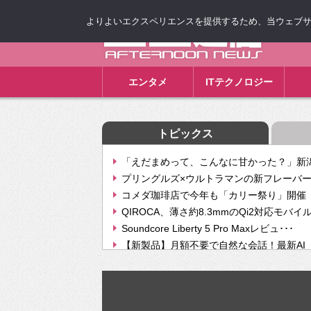
よりよいエクスペリエンスを提供するため、当ウェブサイト
ゴゴ通信
エンタメ
ITテクノロジー
トピックス
「えだまめって、こんなに甘かった？」新潟
プリングルズ×ウルトラマンの新フレーバー
コメダ珈琲店で今年も「カリー祭り」開催 
QIROCA、薄さ約8.3mmのQi2対応モバイ
Soundcore Liberty 5 Pro Maxレビュ･･･
【新製品】月額不要で自然な会話！最新AI（GPT
【次世代の没入感と生産性】VITURE Luma Ul
Geminiが音楽生成「Create music」機能提
挫折率8割の壁をAIで突破。ジャストシステ