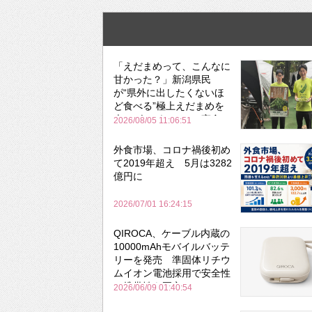
「えだまめって、こんなに
甘かった？」新潟県民
が“県外に出したくないほ
ど食べる”極上えだまめを
森のビアガーデンで実食
2026/08/05 11:06:51
外食市場、コロナ禍後初め
て2019年超え 5月は3282
億円に
2026/07/01 16:24:15
QIROCA、ケーブル内蔵の
10000mAhモバイルバッテ
リーを発売 準固体リチウ
ムイオン電池採用で安全性
と携帯性を両立
2026/06/09 01:40:54