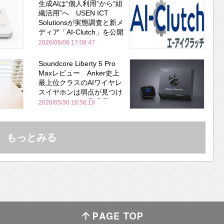
生成AIは“個人利用”から“組
織活用”へ USEN ICT
Solutionsが実態調査と新メ
ディア「AI-Clutch」を公開
2026/06/08 17:08:47
Soundcore Liberty 5 Pro
Maxレビュー Anker史上
最上位クラスのAIワイヤレ
スイヤホンは弱点が見つけ
づらいくらいの完成度にび
2026/05/30 16:56:19
びった ノイキャン性能は
Bose並み
もっとみる