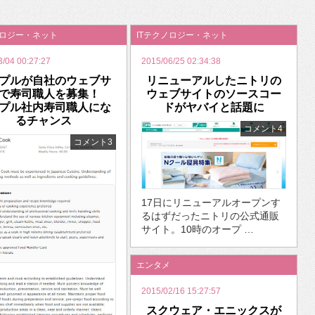
いを渡す」 TE･･･
ノロジー・ネット
ITテクノロジー・ネット
3/04 00:27:27
2015/06/25 02:34:38
プルが自社のウェブサ
リニューアルしたニトリの
トで寿司職人を募集！
ウェブサイトのソースコー
プル社内寿司職人にな
ドがヤバイと話題に
るチャンス
コメント4
コメント3
17日にリニューアルオープンす
るはずだったニトリの公式通販
サイト。10時のオープ …
エンタメ
2015/02/16 15:27:57
スクウェア・エニックスが