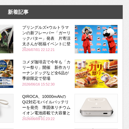
新着記事
プリングルズ×ウルトラマ
ンの新フレーバー「ガーリ
ックバター」発表 片寄涼
太さんが祝福イベントに登
場
2026/07/01 22:12:21
コメダ珈琲店で今年も「カ
リー祭り」開催 新作カリ
ーナンドッグなど全6品が
季節限定で登場
2026/06/16 15:52:30
QIROCA、10000mAhの
Qi2対応モバイルバッテリ
ーを発売 準固体リチウム
イオン電池搭載で大容量と
安全性を両立
2026/06/09 01:23:22