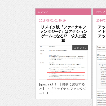
2026年のバレンタインは「自分で作って、想
エンタメ
ITテク
2018/08/01 01:40:19
2016/0
リメイク版『ファイナルフ
アッ
ァンタジー7』はアクション
イ
ゲームになる!? 求人に記
アッ
載
コメント1
[quads id=1] 【簡単に説明する
と】 ・『ファイナルファンタジ
ー7 リ …