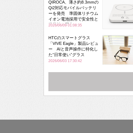
QIROCA、薄さ約8.3mmの
Qi2対応モバイルバッテリ
ーを発売 準固体リチウム
イオン電池採用で安全性と
携帯性を両立
2026/06/09 01:08:35
HTCのスマートグラス
「VIVE Eagle」製品レビュ
ー AIと音声操作に特化し
た“日常使い”グラス
2026/06/03 17:30:42