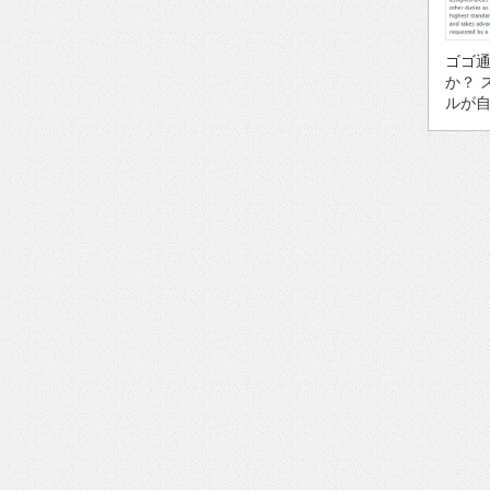
ゴゴ
か？ 
ルが自