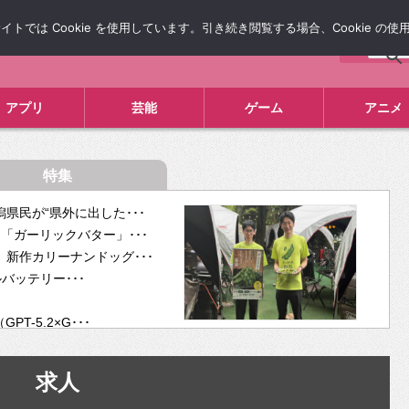
では Cookie を使用しています。引き続き閲覧する場合、Cookie の
について
広告掲載について
お問い合わせ
タレコミ
アプリ
芸能
ゲーム
アニメ
特集
県民が“県外に出した･･･
「ガーリックバター」･･･
新作カリーナンドッグ･･･
ルバッテリー･･･
-5.2×G･･･
tra･･･
供開･･･
求人
ム、”自分が今話し･･･