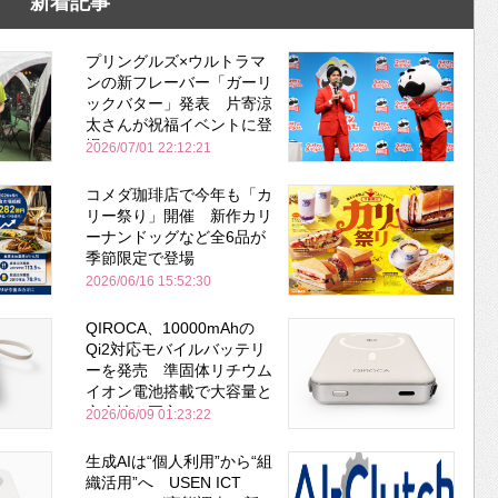
新着記事
プリングルズ×ウルトラマ
ンの新フレーバー「ガーリ
ックバター」発表 片寄涼
太さんが祝福イベントに登
場
2026/07/01 22:12:21
コメダ珈琲店で今年も「カ
リー祭り」開催 新作カリ
ーナンドッグなど全6品が
季節限定で登場
2026/06/16 15:52:30
QIROCA、10000mAhの
Qi2対応モバイルバッテリ
ーを発売 準固体リチウム
イオン電池搭載で大容量と
安全性を両立
2026/06/09 01:23:22
生成AIは“個人利用”から“組
織活用”へ USEN ICT