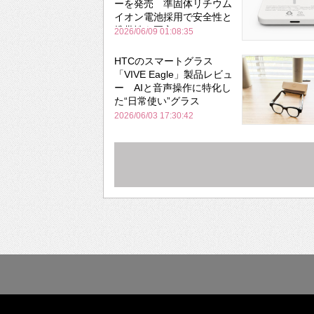
ーを発売 準固体リチウム
イオン電池採用で安全性と
携帯性を両立
2026/06/09 01:08:35
HTCのスマートグラス
「VIVE Eagle」製品レビュ
ー AIと音声操作に特化し
た“日常使い”グラス
2026/06/03 17:30:42