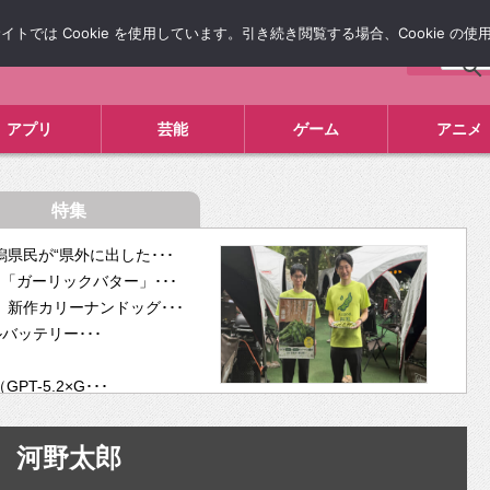
では Cookie を使用しています。引き続き閲覧する場合、Cookie の
について
広告掲載について
お問い合わせ
タレコミ
アプリ
芸能
ゲーム
アニメ
特集
県民が“県外に出した･･･
「ガーリックバター」･･･
新作カリーナンドッグ･･･
ルバッテリー･･･
-5.2×G･･･
tra･･･
供開･･･
河野太郎
ム、”自分が今話し･･･