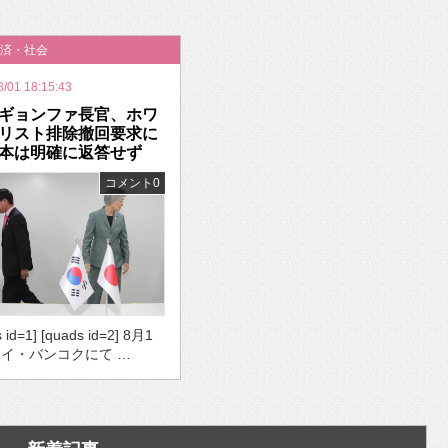
いを渡す」 TE･･･
済・社会
8/01 18:15:43
ギョンファ長官、ホワ
リスト排除撤回要求に
本は明確に返答せず
コメント0
 id=1] [quads id=2] 8月1
イ・バンコクにて …