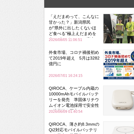
「えだまめって、こんなに
甘かった？」新潟県民
が“県外に出したくないほ
ど食べる”極上えだまめを
森のビアガーデンで実食
2026/08/05 11:06:51
外食市場、コロナ禍後初め
て2019年超え 5月は3282
億円に
2026/07/01 16:24:15
QIROCA、ケーブル内蔵の
10000mAhモバイルバッテ
リーを発売 準固体リチウ
ムイオン電池採用で安全性
と携帯性を両立
2026/06/09 01:40:54
QIROCA、薄さ約8.3mmの
Qi2対応モバイルバッテリ