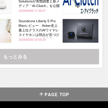
Solutionsが実態調査と新メ
ディア「AI-Clutch」を公開
2026/06/08 17:08:47
Soundcore Liberty 5 Pro
Maxレビュー Anker史上
最上位クラスのAIワイヤレ
スイヤホンは弱点が見つけ
づらいくらいの完成度にび
2026/05/30 16:56:19
びった ノイキャン性能は
Bose並み
もっとみる