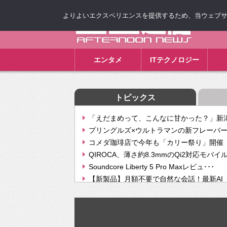
よりよいエクスペリエンスを提供するため、当ウェブサイト
ゴゴ通信
エンタメ
ITテクノロジー
トピックス
「えだまめって、こんなに甘かった？」新潟
プリングルズ×ウルトラマンの新フレーバー
コメダ珈琲店で今年も「カリー祭り」開催 
QIROCA、薄さ約8.3mmのQi2対応モバイ
Soundcore Liberty 5 Pro Maxレビュ･･･
【新製品】月額不要で自然な会話！最新AI（GPT
【次世代の没入感と生産性】VITURE Luma Ul
Geminiが音楽生成「Create music」機能提
挫折率8割の壁をAIで突破。ジャストシステ