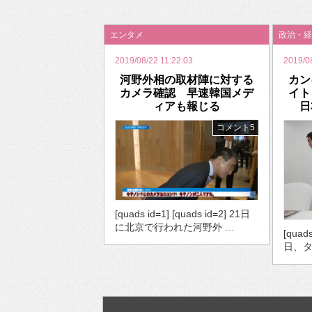
2026年のバレンタインは「自分で作って、想
エンタメ
政治・経
2019/08/22 11:22:03
2019/0
河野外相の取材陣に対する
カン
カメラ確認 早速韓国メデ
イト
ィアも報じる
日
コメント5
[quads id=1] [quads id=2] 21日
に北京で行われた河野外 …
[quads
日、タ