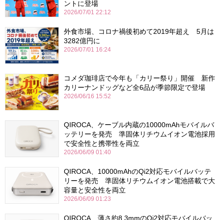
ントに登場
2026/07/01 22:12
外食市場、コロナ禍後初めて2019年超え 5月は
3282億円に
2026/07/01 16:24
コメダ珈琲店で今年も「カリー祭り」開催 新作
カリーナンドッグなど全6品が季節限定で登場
2026/06/16 15:52
QIROCA、ケーブル内蔵の10000mAhモバイルバ
ッテリーを発売 準固体リチウムイオン電池採用
で安全性と携帯性を両立
2026/06/09 01:40
QIROCA、10000mAhのQi2対応モバイルバッテ
リーを発売 準固体リチウムイオン電池搭載で大
容量と安全性を両立
2026/06/09 01:23
QIROCA、薄さ約8.3mmのQi2対応モバイルバッ