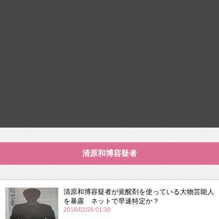
清原和博容疑者
清原和博容疑者が覚醒剤を使っている大物芸能人
を暴露 ネットで早速特定か？
2016/02/26 01:30