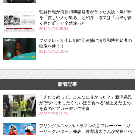
朝鮮日報が清原和博容疑者が育った大阪・岸和田
を「貧しい人が集る」と紹介 原文は「庶民が多
く住む町」と全然違った
2016/02/23 08:34
フジテレビが山口組幹部逮捕に清原和博容疑者の
映像を使う！
2016/02/22 10:44
新着記事
「えだまめって、こんなに甘かった？」新潟県民
が“県外に出したくないほど食べる”極上えだまめ
を森のビアガーデンで実食
2026/08/05 11:06
プリングルズ×ウルトラマンの新フレーバー「ガ
ーリックバター」発表 片寄涼太さんが祝福イベ