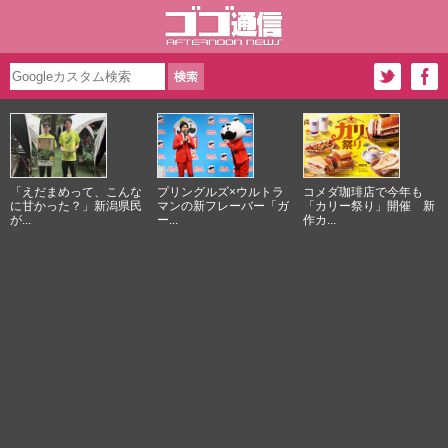
「えだまめって、こんな
プリングルズ×ウルトラ
コメダ珈琲店で今年も
に甘かった？」新潟県民
マンの新フレーバー「ガ
「カリー祭り」開催 新
が...
ー...
作カ...