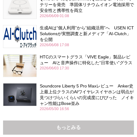
テリーを発売 準固体リチウムイオン電池採用で
安全性と携帯性を両立
2026/06/09 01:08
生成AIは“個人利用”から“組織活用”へ USEN ICT
Solutionsが実態調査と新メディア「AI-Clutch」
を公開
2026/06/08 17:08
HTCのスマートグラス「VIVE Eagle」製品レビ
ュー AIと音声操作に特化した“日常使い”グラス
2026/06/03 17:30
Soundcore Liberty 5 Pro Maxレビュー Anker史
上最上位クラスのAIワイヤレスイヤホンは弱点が
見つけづらいくらいの完成度にびびった ノイキ
ャン性能はBose並み
2026/05/30 16:56
もっとみる