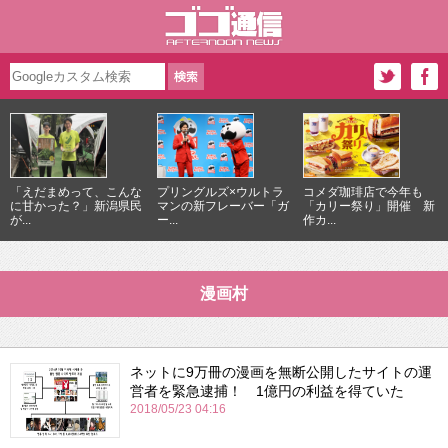
「えだまめって、こんな
プリングルズ×ウルトラ
コメダ珈琲店で今年も
に甘かった？」新潟県民
マンの新フレーバー「ガ
「カリー祭り」開催 新
が...
ー...
作カ...
漫画村
ネットに9万冊の漫画を無断公開したサイトの運
営者を緊急逮捕！ 1億円の利益を得ていた
2018/05/23 04:16