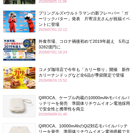
2026/08/05 11:06
プリングルズ×ウルトラマンの新フレーバー「ガ
ーリックバター」発表 片寄涼太さんが祝福イベ
ントに登場
2026/07/01 22:12
外食市場、コロナ禍後初めて2019年超え 5月は
3282億円に
2026/07/01 16:24
コメダ珈琲店で今年も「カリー祭り」開催 新作
カリーナンドッグなど全6品が季節限定で登場
2026/06/16 15:52
QIROCA、ケーブル内蔵の10000mAhモバイルバ
ッテリーを発売 準固体リチウムイオン電池採用
で安全性と携帯性を両立
2026/06/09 01:40
QIROCA、10000mAhのQi2対応モバイルバッテ
リーを発売 準固体リチウムイオン電池搭載で大