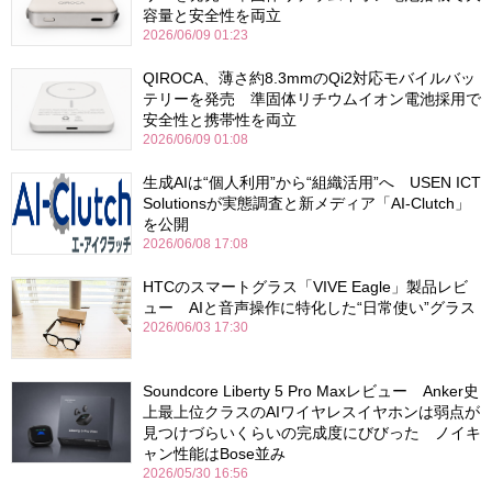
容量と安全性を両立
2026/06/09 01:23
QIROCA、薄さ約8.3mmのQi2対応モバイルバッ
テリーを発売 準固体リチウムイオン電池採用で
安全性と携帯性を両立
2026/06/09 01:08
生成AIは“個人利用”から“組織活用”へ USEN ICT
Solutionsが実態調査と新メディア「AI-Clutch」
を公開
2026/06/08 17:08
HTCのスマートグラス「VIVE Eagle」製品レビ
ュー AIと音声操作に特化した“日常使い”グラス
2026/06/03 17:30
Soundcore Liberty 5 Pro Maxレビュー Anker史
上最上位クラスのAIワイヤレスイヤホンは弱点が
見つけづらいくらいの完成度にびびった ノイキ
ャン性能はBose並み
2026/05/30 16:56