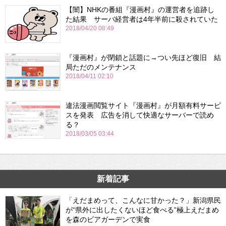
【闇】NHKの番組『漫画村』の運営者を追跡し
た結果 サーバ経営者は4年半前に殺されていた
2018/04/20 08:49
『漫画村』が閉鎖と話題に→つい先ほど復旧 結
局ただのメンテナンス
2018/04/11 02:10
違法漫画閲覧サイト『漫画村』が月額有料サービ
スを発表 広告を消して快適なサーバーで読め
る？
2018/03/05 03:44
新着記事
「えだまめって、こんなに甘かった？」新潟県民
が“県外に出したくないほど食べる”極上えだまめ
を森のビアガーデンで実食