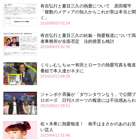
有吉弘行と夏目三久の熱愛について 原田曜平
「複数のメディアの知人からこれが実は本当と聞
く」
2016/08/25 02:24
有吉弘行と夏目三久の妊娠・熱愛報道について両
者事務所が全面否定 法的措置も検討
2016/08/25 02:56
くりぃむしちゅー有田とローラの熱愛写真を報道
番組で本人達がネタに
2015/12/13 06:29
ジャンポケ斉藤が「ダウンタウンなう」で公開プ
ロポーズ 日刊スポーツの報道には不信感あらわ
2015/05/22 09:51
佐々木希に熱愛報道！ 相手はまさかのあのお笑
い芸人
2015/04/12 01:48