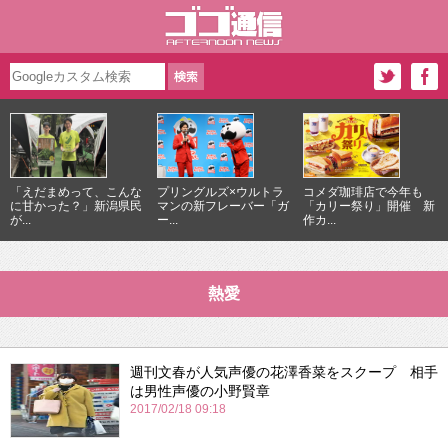
「えだまめって、こんな
プリングルズ×ウルトラ
コメダ珈琲店で今年も
に甘かった？」新潟県民
マンの新フレーバー「ガ
「カリー祭り」開催 新
が...
ー...
作カ...
熱愛
週刊文春が人気声優の花澤香菜をスクープ 相手
は男性声優の小野賢章
2017/02/18 09:18