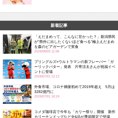
新着記事
「えだまめって、こんなに甘かった？」新潟県民
が“県外に出したくないほど食べる”極上えだまめ
を森のビアガーデンで実食
2026/08/05 11:06
プリングルズ×ウルトラマンの新フレーバー「ガ
ーリックバター」発表 片寄涼太さんが祝福イベ
ントに登場
2026/07/01 22:12
外食市場、コロナ禍後初めて2019年超え 5月は
3282億円に
2026/07/01 16:24
コメダ珈琲店で今年も「カリー祭り」開催 新作
カリーナンドッグなど全6品が季節限定で登場