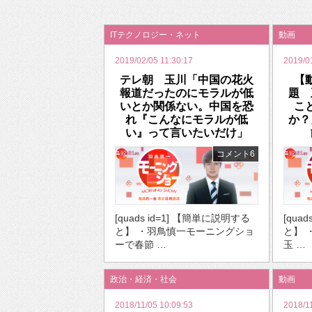
2026年のバレンタインは「自分で作って、想
ITテクノロジー・ネット
動画
2019/02/05 11:30:17
2019/0
テレ朝 玉川「中国の花火
【
報道だったのにモラルが低
題 
いとか関係ない。中国を恐
こ
れ『こんなにモラルが低
か？
い』って言いたいだけ」
コメント6
[quads id=1] 【簡単に説明する
[qua
と】 ・羽鳥慎一モーニングショ
と】 
ーで春節 …
玉 …
政治・経済・社会
動画
2018/11/05 10:09:53
2018/1