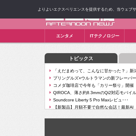
よりよいエクスペリエンスを提供するため、当ウェブサイト
ゴゴ通信
エンタメ
ITテクノロジー
トピックス
「えだまめって、こんなに甘かった？」新潟
プリングルズ×ウルトラマンの新フレーバー
コメダ珈琲店で今年も「カリー祭り」開催 
QIROCA、薄さ約8.3mmのQi2対応モバイ
Soundcore Liberty 5 Pro Maxレビュ･･･
【新製品】月額不要で自然な会話！最新AI（GPT
【次世代の没入感と生産性】VITURE Luma Ul
Geminiが音楽生成「Create music」機能提
挫折率8割の壁をAIで突破。ジャストシステ