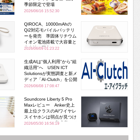
季節限定で登場
2026/06/16 15:52:30
QIROCA、10000mAhの
Qi2対応モバイルバッテリ
ーを発売 準固体リチウム
イオン電池搭載で大容量と
安全性を両立
2026/06/09 01:23:22
生成AIは“個人利用”から“組
織活用”へ USEN ICT
Solutionsが実態調査と新メ
ディア「AI-Clutch」を公開
2026/06/08 17:08:47
Soundcore Liberty 5 Pro
Maxレビュー Anker史上
最上位クラスのAIワイヤレ
スイヤホンは弱点が見つけ
づらいくらいの完成度にび
2026/05/30 16:56:19
びった ノイキャン性能は
Bose並み