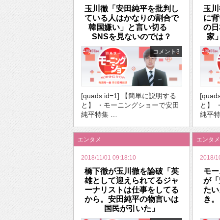
玉川徹「安田純平を批判し
玉川
ている人はかなりの割合で
に背
韓国嫌い」と言い切る
の日
SNSを見ないのでは？
家
コメント3
[quads id=1] 【簡単に説明する
[qua
と】 ・モーニングショーで安田
と】 
純平特集 …
純平特
エンタメ
エンタメ
2018/11/01 09:18:10
2018/1
橋下徹が玉川徹を論破「英
モー
雄として迎えられてるジャ
が「
ーナリストは仕事をしてる
たい
から。安田純平の物言いは
き。
国民が引いた」