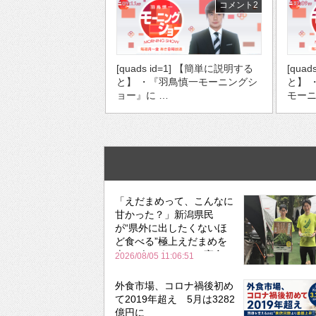
コメント2
[qua
[quads id=1] 【簡単に説明する
と】 
と】 ・『羽鳥慎一モーニングシ
モーニ
ョー』に …
「えだまめって、こんなに
甘かった？」新潟県民
が“県外に出したくないほ
ど食べる”極上えだまめを
森のビアガーデンで実食
2026/08/05 11:06:51
外食市場、コロナ禍後初め
て2019年超え 5月は3282
億円に