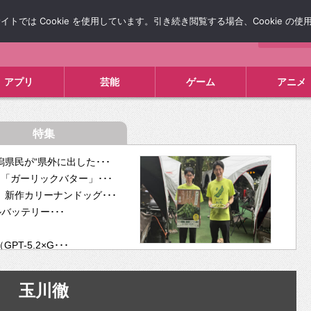
では Cookie を使用しています。引き続き閲覧する場合、Cookie の
について
広告掲載について
お問い合わせ
タレコミ
アプリ
芸能
ゲーム
アニメ
特集
県民が“県外に出した･･･
「ガーリックバター」･･･
新作カリーナンドッグ･･･
ルバッテリー･･･
-5.2×G･･･
tra･･･
供開･･･
玉川徹
ム、”自分が今話し･･･