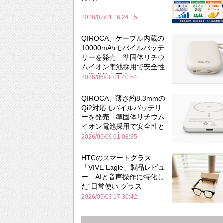
2026/07/01 16:24:15
QIROCA、ケーブル内蔵の
10000mAhモバイルバッテ
リーを発売 準固体リチウ
ムイオン電池採用で安全性
と携帯性を両立
2026/06/09 01:40:54
QIROCA、薄さ約8.3mmの
Qi2対応モバイルバッテリ
ーを発売 準固体リチウム
イオン電池採用で安全性と
携帯性を両立
2026/06/09 01:08:35
HTCのスマートグラス
「VIVE Eagle」製品レビュ
ー AIと音声操作に特化し
た“日常使い”グラス
2026/06/03 17:30:42