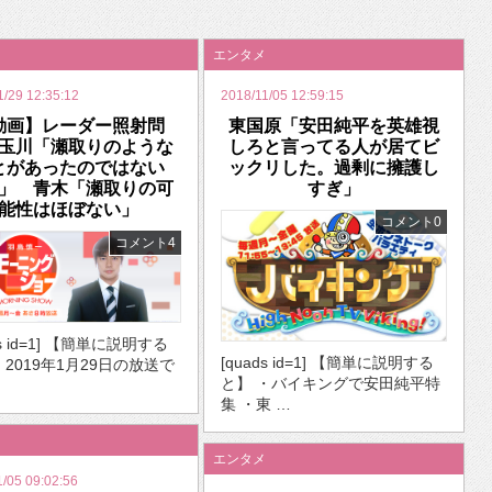
いを渡す」 TE･･･
エンタメ
1/29 12:35:12
2018/11/05 12:59:15
動画】レーダー照射問
東国原「安田純平を英雄視
玉川「瀬取りのような
しろと言ってる人が居てビ
とがあったのではない
ックリした。過剰に擁護し
」 青木「瀬取りの可
すぎ」
能性はほぼない」
コメント0
コメント4
ds id=1] 【簡単に説明する
[quads id=1] 【簡単に説明する
・2019年1月29日の放送で
と】 ・バイキングで安田純平特
集 ・東 …
エンタメ
1/05 09:02:56