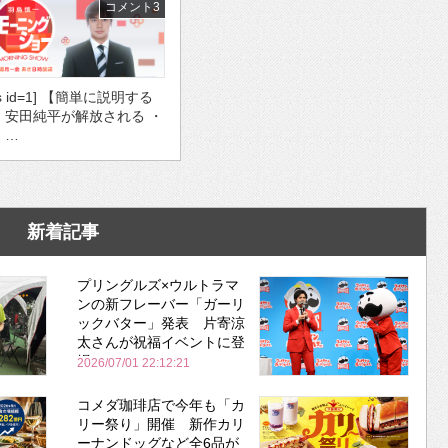
コメント3
ds id=1] 【簡単に説明する
・安田純平が解放される ・
 …
新着記事
プリングルズ×ウルトラマ
ンの新フレーバー「ガーリ
ックバター」発表 片寄涼
太さんが祝福イベントに登
場
2026/07/01 22:12:21
コメダ珈琲店で今年も「カ
リー祭り」開催 新作カリ
ーナンドッグなど全6品が