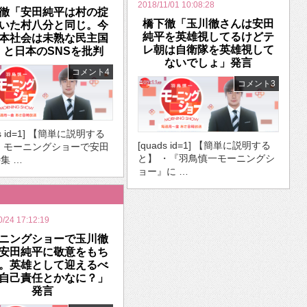
2018/11/01 10:08:28
徹「安田純平は村の掟
橋下徹「玉川徹さんは安田
いた村八分と同じ。今
純平を英雄視してるけどテ
本社会は未熟な民主国
レ朝は自衛隊を英雄視して
」と日本のSNSを批判
ないでしょ」発言
コメント4
コメント3
ds id=1] 【簡単に説明する
[quads id=1] 【簡単に説明する
・モーニングショーで安田
と】 ・『羽鳥慎一モーニングシ
集 …
ョー』に …
0/24 17:12:19
ニングショーで玉川徹
安田純平に敬意をもち
。英雄として迎えるべ
自己責任とかなに？」
発言