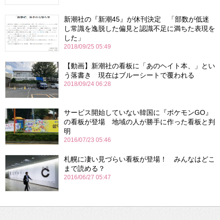
新潮社の『新潮45』が休刊決定 「部数が低迷
し常識を逸脱した偏見と認識不足に満ちた表現を
した」
2018/09/25 05:49
【動画】新潮社の看板に「あのヘイト本、」とい
う落書き 現在はブルーシートで覆われる
2018/09/24 06:28
サービス開始していない韓国に『ポケモンGO』
の看板が登場 地域の人が勝手に作った看板と判
明
2016/07/23 05:46
札幌に凄い見づらい看板が登場！ みんなはどこ
まで読める？
2016/06/27 05:47