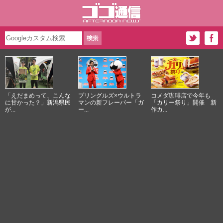
「えだまめって、こんな
プリングルズ×ウルトラ
コメダ珈琲店で今年も
に甘かった？」新潟県民
マンの新フレーバー「ガ
「カリー祭り」開催 新
が...
ー...
作カ...