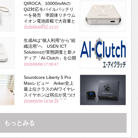
QIROCA、10000mAhの
Qi2対応モバイルバッテリ
ーを発売 準固体リチウム
イオン電池搭載で大容量と
安全性を両立
2026/06/09 01:23:22
生成AIは“個人利用”から“組
織活用”へ USEN ICT
Solutionsが実態調査と新メ
ディア「AI-Clutch」を公開
2026/06/08 17:08:47
Soundcore Liberty 5 Pro
Maxレビュー Anker史上
最上位クラスのAIワイヤレ
スイヤホンは弱点が見つけ
づらいくらいの完成度にび
2026/05/30 16:56:19
びった ノイキャン性能は
Bose並み
もっとみる