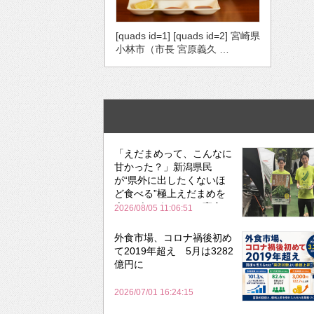
[quads id=1] [quads id=2] 宮崎県
小林市（市長 宮原義久 …
「えだまめって、こんなに
甘かった？」新潟県民
が“県外に出したくないほ
ど食べる”極上えだまめを
森のビアガーデンで実食
2026/08/05 11:06:51
外食市場、コロナ禍後初め
て2019年超え 5月は3282
億円に
2026/07/01 16:24:15