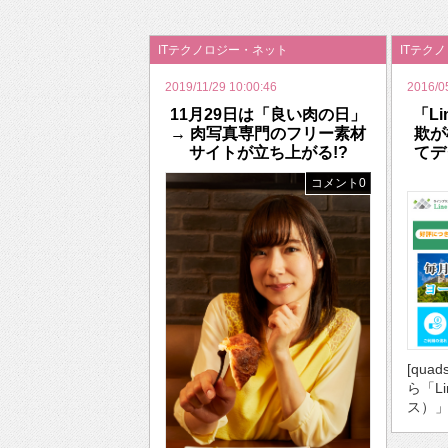
2026年のバレンタインは「自分で作って、想
ITテクノロジー・ネット
ITテク
2019/11/29 10:00:46
2016/0
11月29日は「良い肉の日」
「L
→ 肉写真専門のフリー素材
欺が
サイトが立ち上がる!?
てデ
コメント0
[qua
ら「L
ス）」