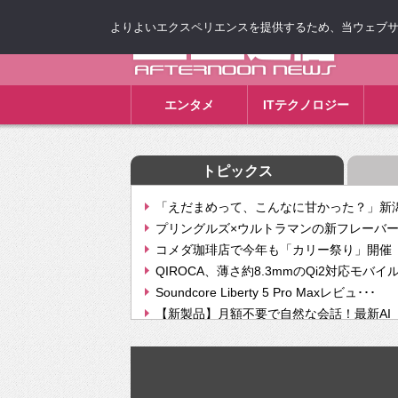
よりよいエクスペリエンスを提供するため、当ウェブサイト
ゴゴ通信
エンタメ
ITテクノロジー
トピックス
「えだまめって、こんなに甘かった？」新潟
プリングルズ×ウルトラマンの新フレーバー
コメダ珈琲店で今年も「カリー祭り」開催 
QIROCA、薄さ約8.3mmのQi2対応モバイ
Soundcore Liberty 5 Pro Maxレビュ･･･
【新製品】月額不要で自然な会話！最新AI（GPT
【次世代の没入感と生産性】VITURE Luma Ul
Geminiが音楽生成「Create music」機能提
挫折率8割の壁をAIで突破。ジャストシステ