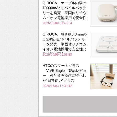
QIROCA、ケーブル内蔵の
10000mAhモバイルバッテ
リーを発売 準固体リチウ
ムイオン電池採用で安全性
と携帯性を両立
2026/06/09 01:40:54
QIROCA、薄さ約8.3mmの
Qi2対応モバイルバッテリ
ーを発売 準固体リチウム
イオン電池採用で安全性と
携帯性を両立
2026/06/09 01:08:35
HTCのスマートグラス
「VIVE Eagle」製品レビュ
ー AIと音声操作に特化し
た“日常使い”グラス
2026/06/03 17:30:42