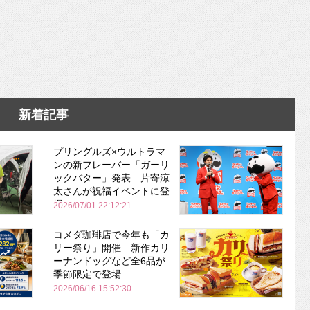
新着記事
プリングルズ×ウルトラマ
ンの新フレーバー「ガーリ
ックバター」発表 片寄涼
太さんが祝福イベントに登
場
2026/07/01 22:12:21
コメダ珈琲店で今年も「カ
リー祭り」開催 新作カリ
ーナンドッグなど全6品が
季節限定で登場
2026/06/16 15:52:30