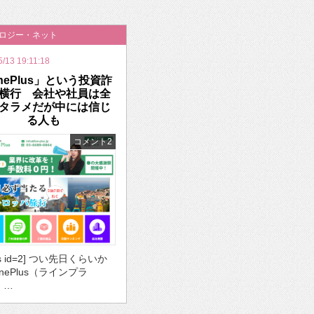
いを渡す」 TE･･･
ノロジー・ネット
5/13 19:11:18
inePlus」という投資詐
横行 会社や社員は全
タラメだが中には信じ
る人も
コメント2
ds id=2] つい先日くらいか
inePlus（ラインプラ
 …