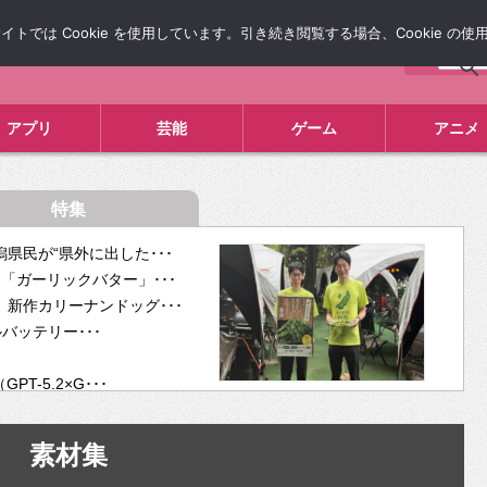
では Cookie を使用しています。引き続き閲覧する場合、Cookie の
について
広告掲載について
お問い合わせ
タレコミ
アプリ
芸能
ゲーム
アニメ
特集
県民が“県外に出した･･･
「ガーリックバター」･･･
新作カリーナンドッグ･･･
ルバッテリー･･･
-5.2×G･･･
tra･･･
供開･･･
素材集
ム、”自分が今話し･･･