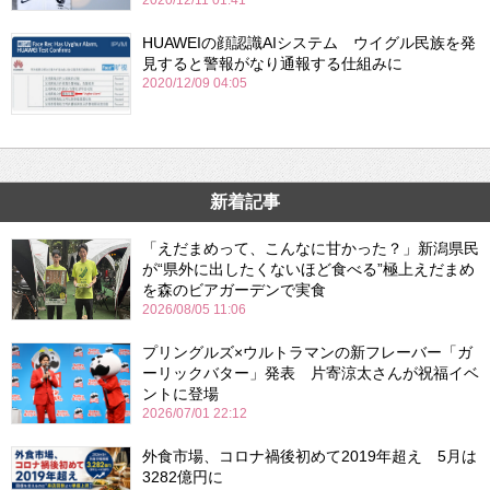
2020/12/11 01:41
HUAWEIの顔認識AIシステム ウイグル民族を発
見すると警報がなり通報する仕組みに
2020/12/09 04:05
新着記事
「えだまめって、こんなに甘かった？」新潟県民
が“県外に出したくないほど食べる”極上えだまめ
を森のビアガーデンで実食
2026/08/05 11:06
プリングルズ×ウルトラマンの新フレーバー「ガ
ーリックバター」発表 片寄涼太さんが祝福イベ
ントに登場
2026/07/01 22:12
外食市場、コロナ禍後初めて2019年超え 5月は
3282億円に