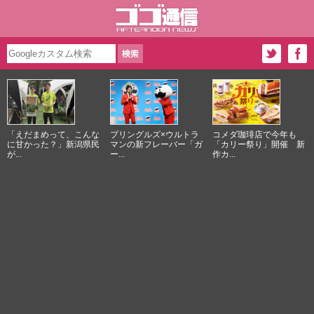
「えだまめって、こんな
プリングルズ×ウルトラ
コメダ珈琲店で今年も
に甘かった？」新潟県民
マンの新フレーバー「ガ
「カリー祭り」開催 新
が...
ー...
作カ...