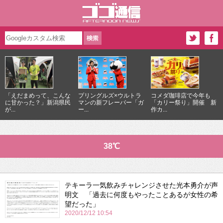
「えだまめって、こんな
プリングルズ×ウルトラ
コメダ珈琲店で今年も
に甘かった？」新潟県民
マンの新フレーバー「ガ
「カリー祭り」開催 新
が...
ー...
作カ...
38℃
テキーラ一気飲みチャレンジさせた光本勇介が声
明文 「過去に何度もやったことあるが女性の希
望だった」
2020/12/12 10:54