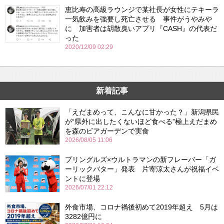
恵比寿の高級ラウンジで某社長が女性にテキーラ
一気飲みを強要し死亡させる 事件がうやみや
に 加害者は胡散臭いアプリ『CASH』の代表だ
った
2020/12/09 02:29
新着記事
「えだまめって、こんなに甘かった？」新潟県民
が“県外に出したくないほど食べる”極上えだまめ
を森のビアガーデンで実食
2026/08/05 11:06
プリングルズ×ウルトラマンの新フレーバー「ガ
ーリックバター」発表 片寄涼太さんが祝福イベ
ントに登場
2026/07/01 22:12
外食市場、コロナ禍後初めて2019年超え 5月は
3282億円に