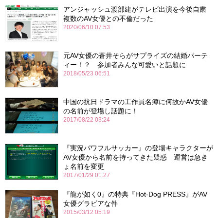
アンジャッシュ渡部建がテレビ出演を今後自粛
複数のAV女優との不倫だった
2020/06/10 07:53
元AV女優の蒼井そらがサプライズの結婚パーテ
ィー！？ 参加者みんな可愛いと話題に
2018/05/23 06:51
中国の抗日ドラマの工作員名簿に何故かAV女優
の名前が登場し話題に！
2017/08/22 03:24
『実況パワフルサッカー』の登場キャラクターが
AV女優から名前を持ってきた疑惑 運営は急き
ょ名前を変更
2017/01/29 01:27
『龍が如く0』の特典『Hot-Dog PRESS』がAV
女優グラビアな件
2015/03/12 05:19