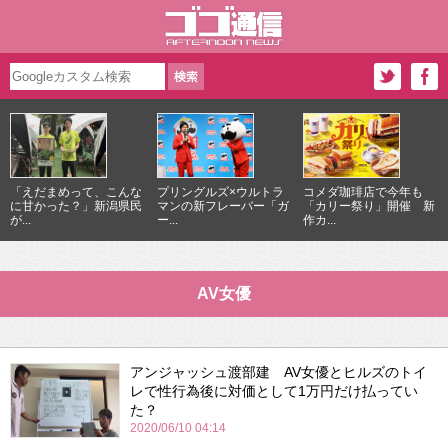
「えだまめって、こんな
プリングルズ×ウルトラ
コメダ珈琲店で今年も
に甘かった？」新潟県民
マンの新フレーバー「ガ
「カリー祭り」開催 新
が...
ー...
作カ...
AV女優
アンジャッシュ渡部建 AV女優とヒルズのトイ
レで性行為後に対価として1万円だけ払ってい
た？
2020/06/10 04:14