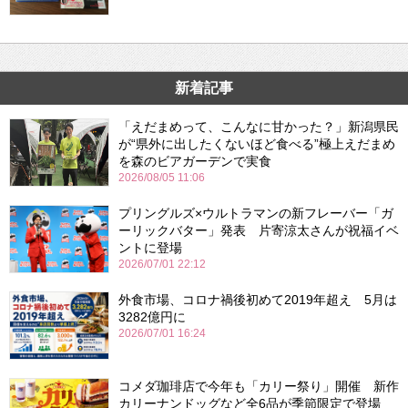
新着記事
「えだまめって、こんなに甘かった？」新潟県民
が“県外に出したくないほど食べる”極上えだまめ
を森のビアガーデンで実食
2026/08/05 11:06
プリングルズ×ウルトラマンの新フレーバー「ガ
ーリックバター」発表 片寄涼太さんが祝福イベ
ントに登場
2026/07/01 22:12
外食市場、コロナ禍後初めて2019年超え 5月は
3282億円に
2026/07/01 16:24
コメダ珈琲店で今年も「カリー祭り」開催 新作
カリーナンドッグなど全6品が季節限定で登場