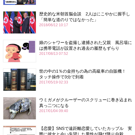
歴史的な米朝首脳会談 2人はにこやかに握手し
「簡単な道のりではなかった」
2018/06/12 10:17
娘のシャワーを盗撮し逮捕された父親 風呂場に
は携帯電話が設置され過去の履歴もずらり
2017/08/13 07:52
世の中の1％の金持ちの為の高級車の自販機！
タッチ操作で3分で到着
2017/05/19 02:33
ウミガメがクルーザーのスクリューに巻き込まれ
真っ二つになる
2017/01/04 09:40
【恋愛】SNSで遠距離恋愛していたカップル 実
際に彼女と会い失望した男性が飛び降り自殺