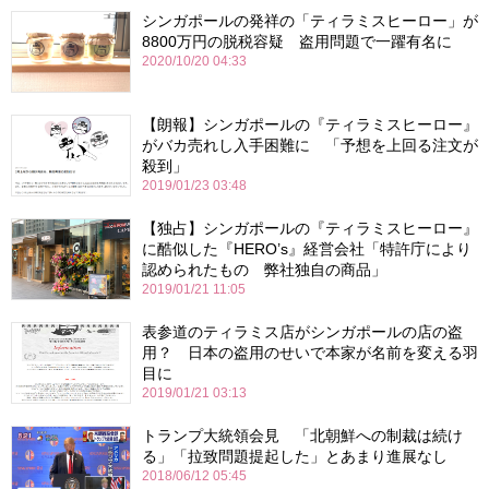
シンガポールの発祥の「ティラミスヒーロー」が
8800万円の脱税容疑 盗用問題で一躍有名に
2020/10/20 04:33
【朗報】シンガポールの『ティラミスヒーロー』
がバカ売れし入手困難に 「予想を上回る注文が
殺到」
2019/01/23 03:48
【独占】シンガポールの『ティラミスヒーロー』
に酷似した『HERO’s』経営会社「特許庁により
認められたもの 弊社独自の商品」
2019/01/21 11:05
表参道のティラミス店がシンガポールの店の盗
用？ 日本の盗用のせいで本家が名前を変える羽
目に
2019/01/21 03:13
トランプ大統領会見 「北朝鮮への制裁は続け
る」「拉致問題提起した」とあまり進展なし
2018/06/12 05:45