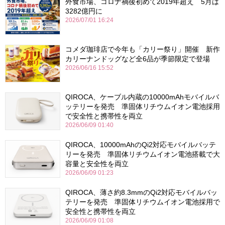
外食市場、コロナ禍後初めて2019年超え 5月は
3282億円に
2026/07/01 16:24
コメダ珈琲店で今年も「カリー祭り」開催 新作
カリーナンドッグなど全6品が季節限定で登場
2026/06/16 15:52
QIROCA、ケーブル内蔵の10000mAhモバイルバ
ッテリーを発売 準固体リチウムイオン電池採用
で安全性と携帯性を両立
2026/06/09 01:40
QIROCA、10000mAhのQi2対応モバイルバッテ
リーを発売 準固体リチウムイオン電池搭載で大
容量と安全性を両立
2026/06/09 01:23
QIROCA、薄さ約8.3mmのQi2対応モバイルバッ
テリーを発売 準固体リチウムイオン電池採用で
安全性と携帯性を両立
2026/06/09 01:08