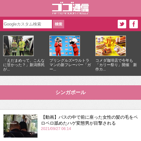
「えだまめって、こんな
プリングルズ×ウルトラ
コメダ珈琲店で今年も
に甘かった？」新潟県民
マンの新フレーバー「ガ
「カリー祭り」開催 新
が...
ー...
作カ...
シンガポール
【動画】バスの中で前に座った女性の髪の毛をペ
ロペロ舐めたハゲ変態男が目撃される
2021/09/27 06:14