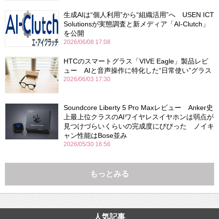
生成AIは“個人利用”から“組織活用”へ USEN ICT
Solutionsが実態調査と新メディア「AI-Clutch」
を公開
2026/06/08 17:08
HTCのスマートグラス「VIVE Eagle」製品レビ
ュー AIと音声操作に特化した“日常使い”グラス
2026/06/03 17:30
Soundcore Liberty 5 Pro Maxレビュー Anker史
上最上位クラスのAIワイヤレスイヤホンは弱点が
見つけづらいくらいの完成度にびびった ノイキ
ャン性能はBose並み
2026/05/30 16:56
もっとみる
人気記事