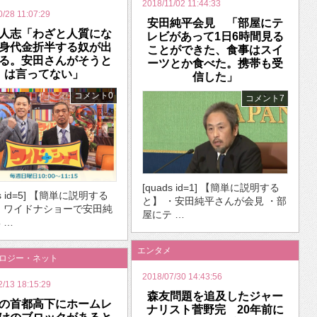
2018/11/02 11:44:33
0/28 11:07:29
安田純平会見 「部屋にテ
人志「わざと人質にな
レビがあって1日6時間見る
身代金折半する奴が出
ことができた、食事はスイ
る。安田さんがそうと
ーツとか食べた。携帯も受
は言ってない」
信した」
コメント0
コメント7
[quads id=1] 【簡単に説明する
ds id=5] 【簡単に説明する
と】 ・安田純平さんが会見 ・部
・ワイドナショーで安田純
屋にテ …
 …
エンタメ
ノロジー・ネット
2018/07/30 14:43:56
2/13 18:15:29
森友問題を追及したジャー
の首都高下にホームレ
ナリスト菅野完 20年前に