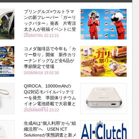
プリングルズ×ウルトラマ
ンの新フレーバー「ガーリ
ックバター」発表 片寄涼
太さんが祝福イベントに登
場
2026/07/01 22:12:21
コメダ珈琲店で今年も「カ
リー祭り」開催 新作カリ
ーナンドッグなど全6品が
季節限定で登場
2026/06/16 15:52:30
QIROCA、10000mAhの
Qi2対応モバイルバッテリ
ーを発売 準固体リチウム
イオン電池搭載で大容量と
安全性を両立
2026/06/09 01:23:22
生成AIは“個人利用”から“組
織活用”へ USEN ICT
Solutionsが実態調査と新メ