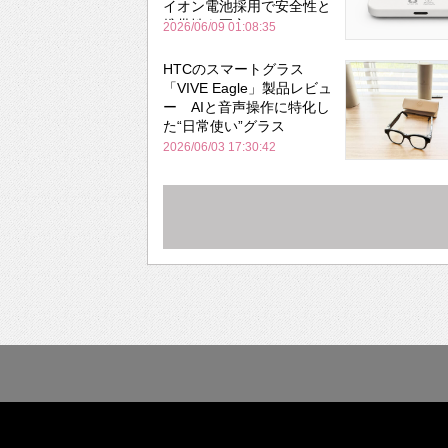
イオン電池採用で安全性と
携帯性を両立
2026/06/09 01:08:35
HTCのスマートグラス
「VIVE Eagle」製品レビュ
ー AIと音声操作に特化し
た“日常使い”グラス
2026/06/03 17:30:42