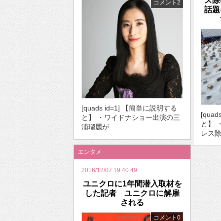
ス除
コメント2
話題
[quads id=1] 【簡単に説明する
[qua
と】 ・ワイドナショー出演の三
と】 
浦瑠麗が …
レス除
エンタメ
2016/12/07 19:40:49
ユニクロに1年間潜入取材を
した記者 ユニクロに解雇
される
コメント0