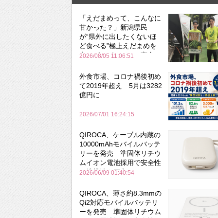
「えだまめって、こんなに
甘かった？」新潟県民
が“県外に出したくないほ
ど食べる”極上えだまめを
森のビアガーデンで実食
2026/08/05 11:06:51
外食市場、コロナ禍後初め
て2019年超え 5月は3282
億円に
2026/07/01 16:24:15
QIROCA、ケーブル内蔵の
10000mAhモバイルバッテ
リーを発売 準固体リチウ
ムイオン電池採用で安全性
と携帯性を両立
2026/06/09 01:40:54
QIROCA、薄さ約8.3mmの
Qi2対応モバイルバッテリ
ーを発売 準固体リチウム