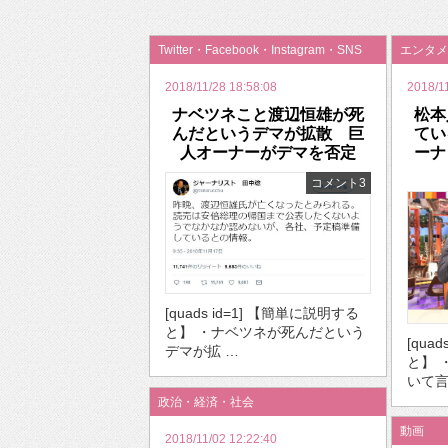
2026年のバレンタインは「自分で作って、想
Twitter・Facebook・Instagram・SNS
エンタメ
2018/11/28 18:58:08
2018/1
ナベツネこと渡辺恒雄が死
松本
んだというデマが拡散 巨
てい
人オーナーがデマを否定
ーナ
コメント3
[quads id=1] 【簡単に説明する
と】 ・ナベツネが死んだという
[qua
デマが拡 …
と】 
いて言
政治・経済・社会
動画
2018/11/02 12:22:40