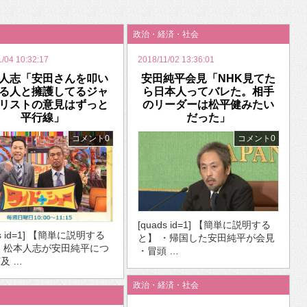
いを渡す」 TE･･･
政治・経済・社会
1/04 10:32:17
2018/11/02 13:36:01
人志「安田さんを叩い
安田純平会見「NHK見てた
る人と擁護してるジャ
ら日本人ってバレた。相手
リストの意見はずっと
のリーダーは松平健みたい
平行線」
だった」
コメント0
コメント0
[quads id=1] 【簡単に説明する
ds id=1] 【簡単に説明する
と】 ・帰国した安田純平が会見
・松本人志が安田純平につ
・冒頭 …
及 …
政治・経済・社会