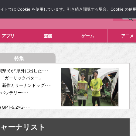
では Cookie を使用しています。引き続き閲覧する場合、Cookie の
について
広告掲載について
お問い合わせ
タレコミ
アプリ
芸能
ゲーム
アニメ
特集
県民が“県外に出した･･･
「ガーリックバター」･･･
新作カリーナンドッグ･･･
ルバッテリー･･･
-5.2×G･･･
tra･･･
供開･･･
ジャーナリスト
ム、”自分が今話し･･･