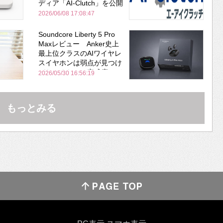
ディア「AI-Clutch」を公開
2026/06/08 17:08:47
Soundcore Liberty 5 Pro
Maxレビュー Anker史上
最上位クラスのAIワイヤレ
スイヤホンは弱点が見つけ
づらいくらいの完成度にび
2026/05/30 16:56:19
びった ノイキャン性能は
Bose並み
もっとみる