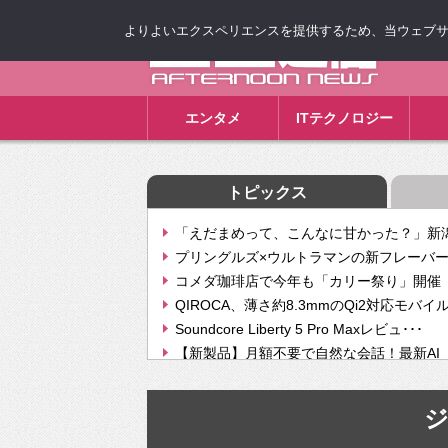
よりよいエクスペリエンスを提供するため、当ウェブサイト
ゴゴ通信
エンタメ
ITテクノロジー
トピックス
「えだまめって、こんなに甘かった？」新潟
プリングルズ×ウルトラマンの新フレーバー
コメダ珈琲店で今年も「カリー祭り」開催 
QIROCA、薄さ約8.3mmのQi2対応モバイ
Soundcore Liberty 5 Pro Maxレビュ･･･
【新製品】月額不要で自然な会話！最新AI（GPT
【次世代の没入感と生産性】VITURE Luma Ul
Geminiが音楽生成「Create music」機能提
挫折率8割の壁をAIで突破。ジャストシステ