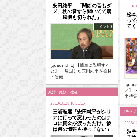
安田純平 「関節の音もダ
2018/1
メ、枕の音すら聞いてて扇
松本
風機も切られた」
って
てく
コメント0
[quads id=1] 【簡単に説明する
と】 ・帰国した安田純平が会見
・冒頭 …
[qua
と】 
政治・経済・社会
平特集
2018/10/28 10:51:16
三浦瑠麗「安田純平がシリ
ITテク
アに行って変わったのはテ
ロに資金が渡っただけ。彼
2016/1
は何の情報も持ってない」
渋谷