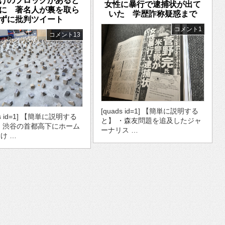
けのブロックがあると
女性に暴行で逮捕状が出て
に 著名人が裏を取ら
いた 学歴詐称疑惑まで
ずに批判ツイート
コメント1
コメント13
[quads id=1] 【簡単に説明する
ds id=1] 【簡単に説明する
と】 ・森友問題を追及したジャ
・渋谷の首都高下にホーム
ーナリス …
け …