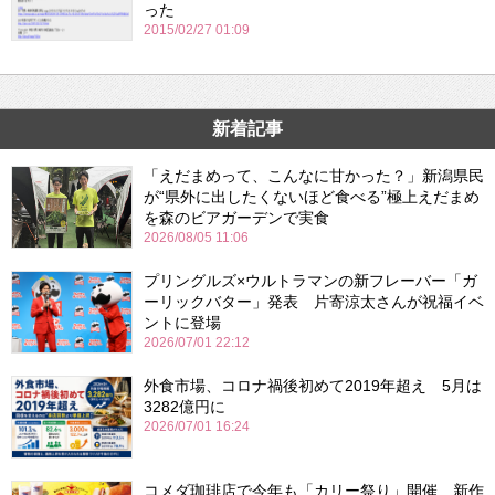
った
2015/02/27 01:09
新着記事
「えだまめって、こんなに甘かった？」新潟県民
が“県外に出したくないほど食べる”極上えだまめ
を森のビアガーデンで実食
2026/08/05 11:06
プリングルズ×ウルトラマンの新フレーバー「ガ
ーリックバター」発表 片寄涼太さんが祝福イベ
ントに登場
2026/07/01 22:12
外食市場、コロナ禍後初めて2019年超え 5月は
3282億円に
2026/07/01 16:24
コメダ珈琲店で今年も「カリー祭り」開催 新作