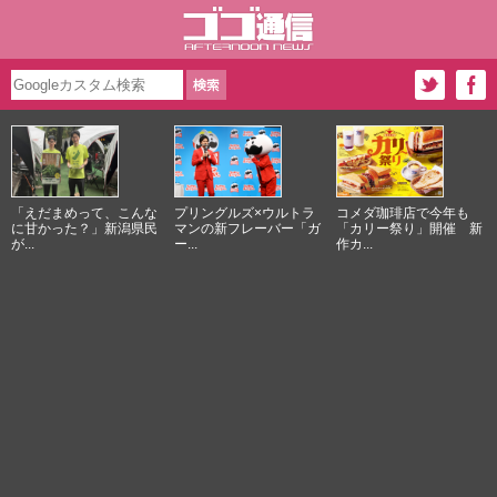
「えだまめって、こんな
プリングルズ×ウルトラ
コメダ珈琲店で今年も
に甘かった？」新潟県民
マンの新フレーバー「ガ
「カリー祭り」開催 新
が...
ー...
作カ...