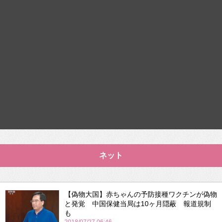
ネット
【偽物大国】赤ちゃんの予防接種ワクチンが偽物
と発覚 中国保健当局は10ヶ月隠蔽 報道規制
も