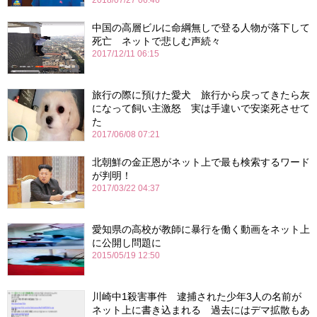
2018/07/27 06:46
中国の高層ビルに命綱無しで登る人物が落下して
死亡 ネットで悲しむ声続々
2017/12/11 06:15
旅行の際に預けた愛犬 旅行から戻ってきたら灰
になって飼い主激怒 実は手違いで安楽死させて
た
2017/06/08 07:21
北朝鮮の金正恩がネット上で最も検索するワード
が判明！
2017/03/22 04:37
愛知県の高校が教師に暴行を働く動画をネット上
に公開し問題に
2015/05/19 12:50
川崎中1殺害事件 逮捕された少年3人の名前が
ネット上に書き込まれる 過去にはデマ拡散もあ