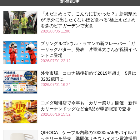
新着記事
「えだまめって、こんなに甘かった？」新潟県民
が“県外に出したくないほど食べる”極上えだまめ
を森のビアガーデンで実食
2026/08/05 11:06
プリングルズ×ウルトラマンの新フレーバー「ガ
ーリックバター」発表 片寄涼太さんが祝福イベ
ントに登場
2026/07/01 22:12
外食市場、コロナ禍後初めて2019年超え 5月は
3282億円に
2026/07/01 16:24
コメダ珈琲店で今年も「カリー祭り」開催 新作
カリーナンドッグなど全6品が季節限定で登場
2026/06/16 15:52
QIROCA、ケーブル内蔵の10000mAhモバイルバ
ッテリーを発売 準固体リチウムイオン電池採用