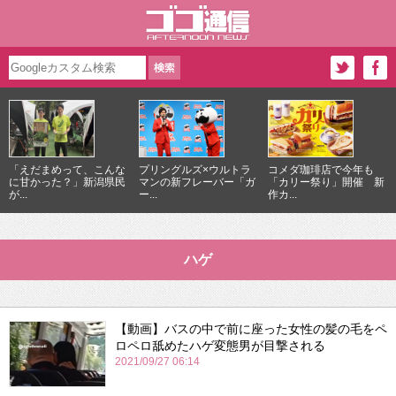
「えだまめって、こんな
プリングルズ×ウルトラ
コメダ珈琲店で今年も
に甘かった？」新潟県民
マンの新フレーバー「ガ
「カリー祭り」開催 新
が...
ー...
作カ...
ハゲ
【動画】バスの中で前に座った女性の髪の毛をペ
ロペロ舐めたハゲ変態男が目撃される
2021/09/27 06:14