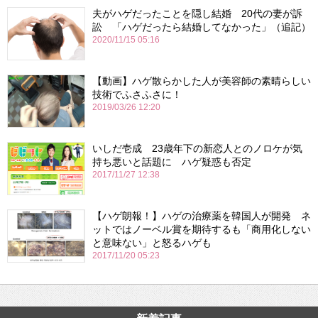
夫がハゲだったことを隠し結婚 20代の妻が訴
訟 「ハゲだったら結婚してなかった」（追記）
2020/11/15 05:16
【動画】ハゲ散らかした人が美容師の素晴らしい
技術でふさふさに！
2019/03/26 12:20
いしだ壱成 23歳年下の新恋人とのノロケが気
持ち悪いと話題に ハゲ疑惑も否定
2017/11/27 12:38
【ハゲ朗報！】ハゲの治療薬を韓国人が開発 ネ
ットではノーベル賞を期待するも「商用化しない
と意味ない」と怒るハゲも
2017/11/20 05:23