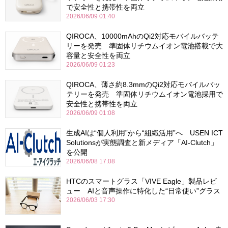
で安全性と携帯性を両立
2026/06/09 01:40
QIROCA、10000mAhのQi2対応モバイルバッテ
リーを発売 準固体リチウムイオン電池搭載で大
容量と安全性を両立
2026/06/09 01:23
QIROCA、薄さ約8.3mmのQi2対応モバイルバッ
テリーを発売 準固体リチウムイオン電池採用で
安全性と携帯性を両立
2026/06/09 01:08
生成AIは“個人利用”から“組織活用”へ USEN ICT
Solutionsが実態調査と新メディア「AI-Clutch」
を公開
2026/06/08 17:08
HTCのスマートグラス「VIVE Eagle」製品レビ
ュー AIと音声操作に特化した“日常使い”グラス
2026/06/03 17:30