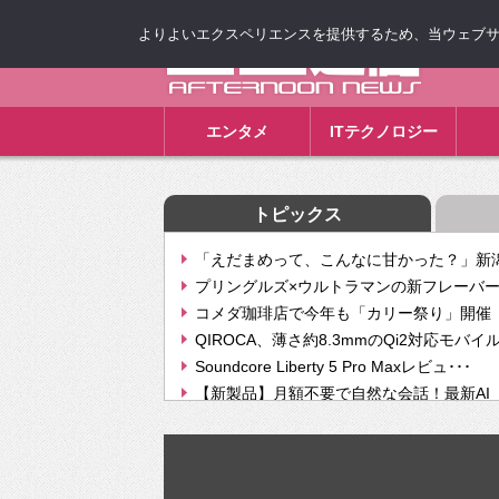
よりよいエクスペリエンスを提供するため、当ウェブサイト
ゴゴ通信
エンタメ
ITテクノロジー
トピックス
「えだまめって、こんなに甘かった？」新潟
プリングルズ×ウルトラマンの新フレーバー
コメダ珈琲店で今年も「カリー祭り」開催 
QIROCA、薄さ約8.3mmのQi2対応モバイ
Soundcore Liberty 5 Pro Maxレビュ･･･
【新製品】月額不要で自然な会話！最新AI（GPT
【次世代の没入感と生産性】VITURE Luma Ul
Geminiが音楽生成「Create music」機能提
挫折率8割の壁をAIで突破。ジャストシステ