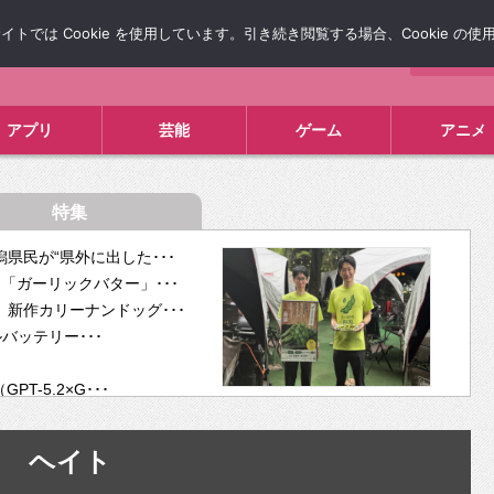
では Cookie を使用しています。引き続き閲覧する場合、Cookie の
について
広告掲載について
お問い合わせ
タレコミ
アプリ
芸能
ゲーム
アニメ
特集
県民が“県外に出した･･･
「ガーリックバター」･･･
新作カリーナンドッグ･･･
ルバッテリー･･･
-5.2×G･･･
tra･･･
供開･･･
ヘイト
ム、”自分が今話し･･･