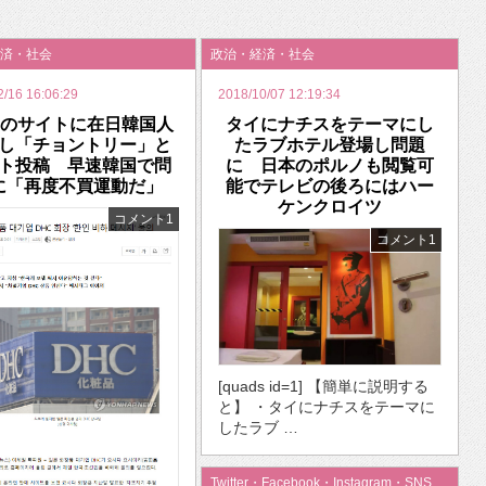
いを渡す」 TE･･･
済・社会
政治・経済・社会
2/16 16:06:29
2018/10/07 12:19:34
Cのサイトに在日韓国人
タイにナチスをテーマにし
し「チョントリー」と
たラブホテル登場し問題
ト投稿 早速韓国で問
に 日本のポルノも閲覧可
に「再度不買運動だ」
能でテレビの後ろにはハー
ケンクロイツ
コメント1
コメント1
[quads id=1] 【簡単に説明する
と】 ・タイにナチスをテーマに
したラブ …
Twitter・Facebook・Instagram・SNS