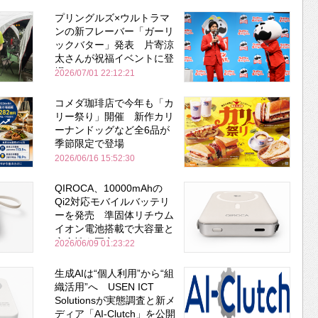
プリングルズ×ウルトラマ
ンの新フレーバー「ガーリ
ックバター」発表 片寄涼
太さんが祝福イベントに登
場
2026/07/01 22:12:21
コメダ珈琲店で今年も「カ
リー祭り」開催 新作カリ
ーナンドッグなど全6品が
季節限定で登場
2026/06/16 15:52:30
QIROCA、10000mAhの
Qi2対応モバイルバッテリ
ーを発売 準固体リチウム
イオン電池搭載で大容量と
安全性を両立
2026/06/09 01:23:22
生成AIは“個人利用”から“組
織活用”へ USEN ICT
Solutionsが実態調査と新メ
ディア「AI-Clutch」を公開