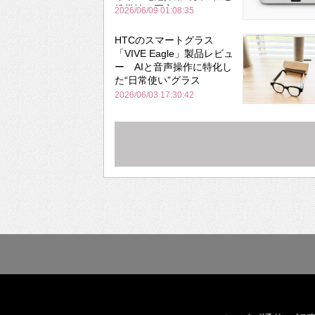
携帯性を両立
2026/06/09 01:08:35
HTCのスマートグラス
「VIVE Eagle」製品レビュ
ー AIと音声操作に特化し
た“日常使い”グラス
2026/06/03 17:30:42