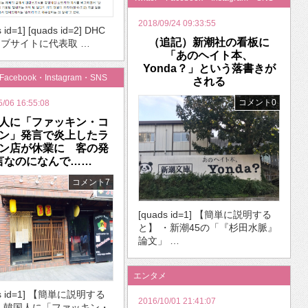
2018/09/24 09:33:55
 id=1] [quads id=2] DHC
（追記）新潮社の看板に
ブサイトに代表取 …
「あのヘイト本、
Yonda？」という落書きが
・Facebook・Instagram・SNS
される
コメント0
5/06 16:55:08
人に「ファッキン・コ
ン」発言で炎上したラ
ン店が休業に 客の発
言なのになんで……
コメント7
[quads id=1] 【簡単に説明する
と】 ・新潮45の「『杉田水脈』
論文」 …
エンタメ
ds id=1] 【簡単に説明する
2016/10/01 21:41:07
・韓国人に「ファッキン・