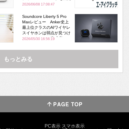
2026/06/08 17:08:47
Soundcore Liberty 5 Pro
Maxレビュー Anker史上
最上位クラスのAIワイヤレ
スイヤホンは弱点が見つけ
づらいくらいの完成度にび
2026/05/30 16:56:19
びった ノイキャン性能は
Bose並み
もっとみる
PC表示
スマホ表示