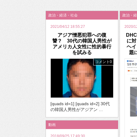
2026年のバレンタインは「自分で作って、想
政治・経済・社会
政治・経
2021/04/12 18:55:27
2020/1
アジア憎悪犯罪への復
DH
讐？ 30代の韓国人男性が
に対
アメリカ人女性に性的暴行
ヘイ
を試みる
題
コメント0
[quads id=1] [quads id=2] 30代
の韓国人男性がアジアン …
動画
2018/09/25 17:49:30