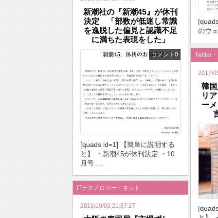
新潮社の『新潮45』が休刊
決定 「部数が低迷し常識
[quads
を逸脱した偏見と認識不足
のウェ
に満ちた表現をした」
コメント0
Twitter
2017/0
韓国
リア
ーメ
[quads id=1] 【簡単に説明する
と】 ・新潮45が休刊決定 ・10
月号 …
ITテクノロジー・ネット
2016/10/02 21:37:27
[qua
と】 