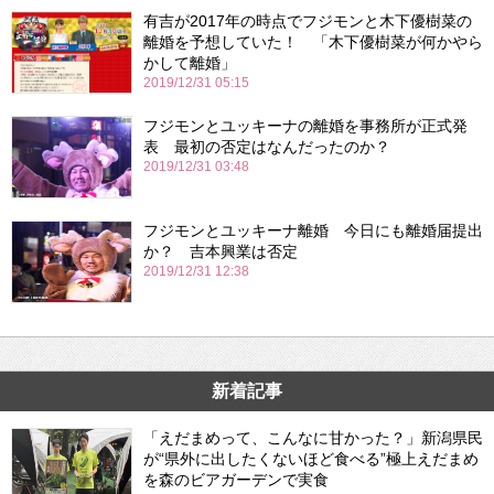
有吉が2017年の時点でフジモンと木下優樹菜の
離婚を予想していた！ 「木下優樹菜が何かやら
かして離婚」
2019/12/31 05:15
フジモンとユッキーナの離婚を事務所が正式発
表 最初の否定はなんだったのか？
2019/12/31 03:48
フジモンとユッキーナ離婚 今日にも離婚届提出
か？ 吉本興業は否定
2019/12/31 12:38
新着記事
「えだまめって、こんなに甘かった？」新潟県民
が“県外に出したくないほど食べる”極上えだまめ
を森のビアガーデンで実食