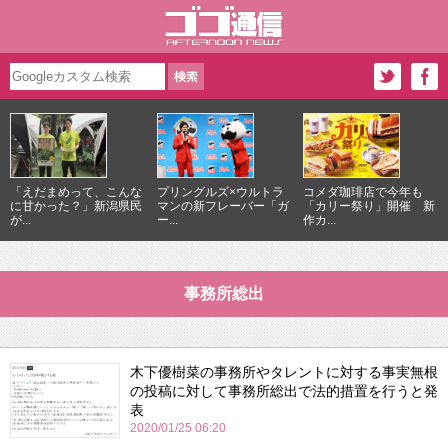
「えだまめって、こんな
プリングルズ×ウルトラ
コメダ珈琲店で今年も
に甘かった？」新潟県民
マンの新フレーバー「ガ
「カリー祭り」開催 新
が...
ー...
作カ...
事務所総出
木下優樹菜の事務所やタレントに対する事実無根
の投稿に対して事務所総出で法的措置を行うと発
表
2020/01/25 06:20