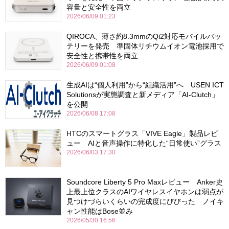
容量と安全性を両立
2026/06/09 01:23
QIROCA、薄さ約8.3mmのQi2対応モバイルバッ
テリーを発売 準固体リチウムイオン電池採用で
安全性と携帯性を両立
2026/06/09 01:08
生成AIは“個人利用”から“組織活用”へ USEN ICT
Solutionsが実態調査と新メディア「AI-Clutch」
を公開
2026/06/08 17:08
HTCのスマートグラス「VIVE Eagle」製品レビ
ュー AIと音声操作に特化した“日常使い”グラス
2026/06/03 17:30
Soundcore Liberty 5 Pro Maxレビュー Anker史
上最上位クラスのAIワイヤレスイヤホンは弱点が
見つけづらいくらいの完成度にびびった ノイキ
ャン性能はBose並み
2026/05/30 16:56