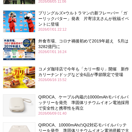
2026/08/05 11:06
プリングルズ×ウルトラマンの新フレーバー「ガ
ーリックバター」発表 片寄涼太さんが祝福イベ
ントに登場
2026/07/01 22:12
外食市場、コロナ禍後初めて2019年超え 5月は
3282億円に
2026/07/01 16:24
コメダ珈琲店で今年も「カリー祭り」開催 新作
カリーナンドッグなど全6品が季節限定で登場
2026/06/16 15:52
QIROCA、ケーブル内蔵の10000mAhモバイルバ
ッテリーを発売 準固体リチウムイオン電池採用
で安全性と携帯性を両立
2026/06/09 01:40
QIROCA、10000mAhのQi2対応モバイルバッテ
リーを発売 準固体リチウムイオン電池搭載で大