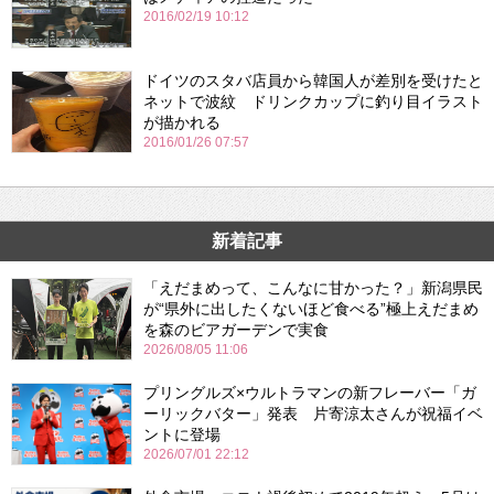
2016/02/19 10:12
ドイツのスタバ店員から韓国人が差別を受けたと
ネットで波紋 ドリンクカップに釣り目イラスト
が描かれる
2016/01/26 07:57
新着記事
「えだまめって、こんなに甘かった？」新潟県民
が“県外に出したくないほど食べる”極上えだまめ
を森のビアガーデンで実食
2026/08/05 11:06
プリングルズ×ウルトラマンの新フレーバー「ガ
ーリックバター」発表 片寄涼太さんが祝福イベ
ントに登場
2026/07/01 22:12