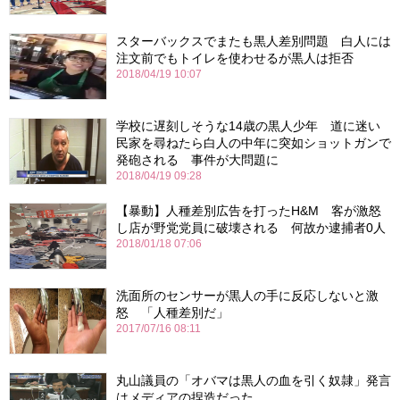
スターバックスでまたも黒人差別問題 白人には
注文前でもトイレを使わせるが黒人は拒否
2018/04/19 10:07
学校に遅刻しそうな14歳の黒人少年 道に迷い
民家を尋ねたら白人の中年に突如ショットガンで
発砲される 事件が大問題に
2018/04/19 09:28
【暴動】人種差別広告を打ったH&M 客が激怒
し店が野党党員に破壊される 何故か逮捕者0人
2018/01/18 07:06
洗面所のセンサーが黒人の手に反応しないと激
怒 「人種差別だ」
2017/07/16 08:11
丸山議員の「オバマは黒人の血を引く奴隷」発言
はメディアの捏造だった