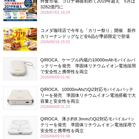
外食市場、コロナ禍後初めて2019年超え 5月は
3282億円に
2026/07/01 16:24
コメダ珈琲店で今年も「カリー祭り」開催 新作
カリーナンドッグなど全6品が季節限定で登場
2026/06/16 15:52
QIROCA、ケーブル内蔵の10000mAhモバイルバ
ッテリーを発売 準固体リチウムイオン電池採用
で安全性と携帯性を両立
2026/06/09 01:40
QIROCA、10000mAhのQi2対応モバイルバッテ
リーを発売 準固体リチウムイオン電池搭載で大
容量と安全性を両立
2026/06/09 01:23
QIROCA、薄さ約8.3mmのQi2対応モバイルバッ
テリーを発売 準固体リチウムイオン電池採用で
安全性と携帯性を両立
2026/06/09 01:08