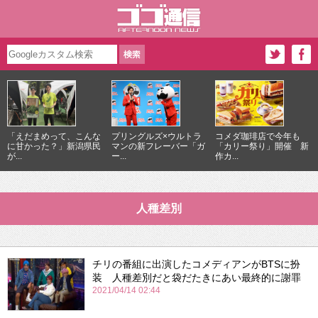
「えだまめって、こんな
プリングルズ×ウルトラ
コメダ珈琲店で今年も
に甘かった？」新潟県民
マンの新フレーバー「ガ
「カリー祭り」開催 新
が...
ー...
作カ...
人種差別
チリの番組に出演したコメディアンがBTSに扮
装 人種差別だと袋だたきにあい最終的に謝罪
2021/04/14 02:44