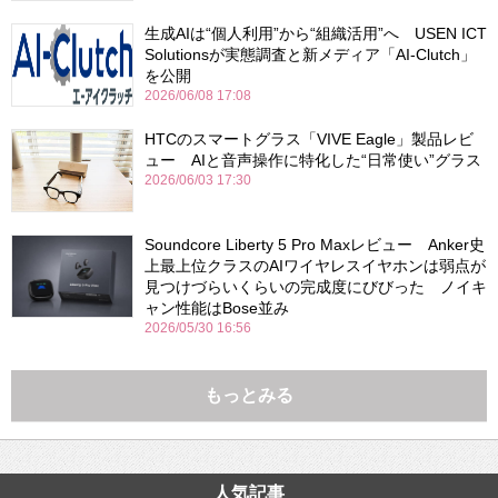
生成AIは“個人利用”から“組織活用”へ USEN ICT
Solutionsが実態調査と新メディア「AI-Clutch」
を公開
2026/06/08 17:08
HTCのスマートグラス「VIVE Eagle」製品レビ
ュー AIと音声操作に特化した“日常使い”グラス
2026/06/03 17:30
Soundcore Liberty 5 Pro Maxレビュー Anker史
上最上位クラスのAIワイヤレスイヤホンは弱点が
見つけづらいくらいの完成度にびびった ノイキ
ャン性能はBose並み
2026/05/30 16:56
もっとみる
人気記事