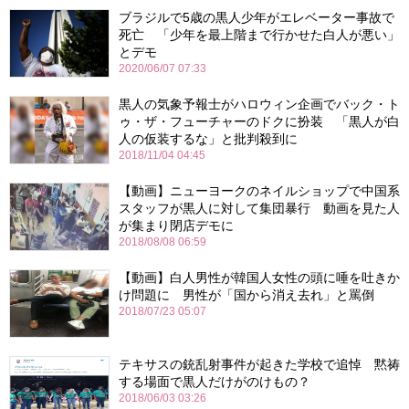
ブラジルで5歳の黒人少年がエレベーター事故で
死亡 「少年を最上階まで行かせた白人が悪い」
とデモ
2020/06/07 07:33
黒人の気象予報士がハロウィン企画でバック・ト
ゥ・ザ・フューチャーのドクに扮装 「黒人が白
人の仮装するな」と批判殺到に
2018/11/04 04:45
【動画】ニューヨークのネイルショップで中国系
スタッフが黒人に対して集団暴行 動画を見た人
が集まり閉店デモに
2018/08/08 06:59
【動画】白人男性が韓国人女性の頭に唾を吐きか
け問題に 男性が「国から消え去れ」と罵倒
2018/07/23 05:07
テキサスの銃乱射事件が起きた学校で追悼 黙祷
する場面で黒人だけがのけもの？
2018/06/03 03:26